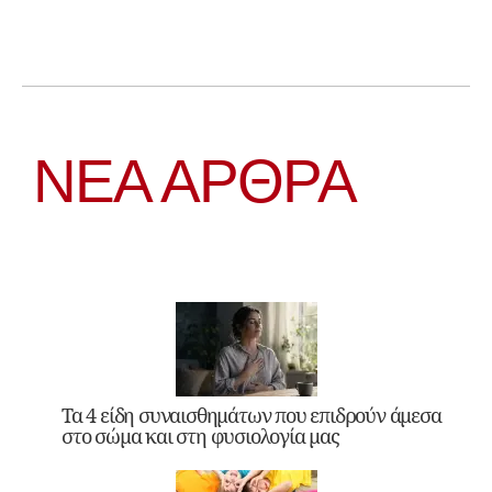
ΝΕΑ ΆΡΘΡΑ
Τα 4 είδη συναισθημάτων που επιδρούν άμεσα
στο σώμα και στη φυσιολογία μας