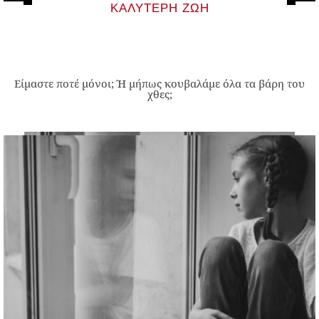
ΚΑΛΎΤΕΡΗ ΖΩΉ
Είμαστε ποτέ μόνοι; Ή μήπως κουβαλάμε όλα τα βάρη του
χθες;