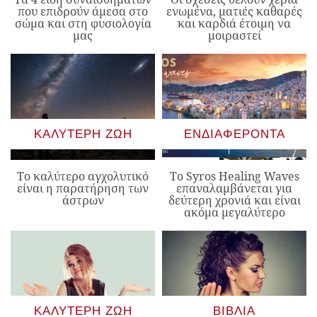
που επιδρούν άμεσα στο
ενωμένα, ματιές καθαρές
σώμα και στη φυσιολογία
και καρδιά έτοιμη να
μας
μοιραστεί
ΚΑΛΎΤΕΡΗ ΖΩΉ
ΕΝΔΙΑΦΈΡΟΝΤΑ
Το καλύτερο αγχολυτικό
Το Syros Healing Waves
είναι η παρατήρηση των
επαναλαμβάνεται για
άστρων
δεύτερη χρονιά και είναι
ακόμα μεγαλύτερο
ΚΑΛΎΤΕΡΗ ΖΩΉ
ΒΙΒΛΊΑ