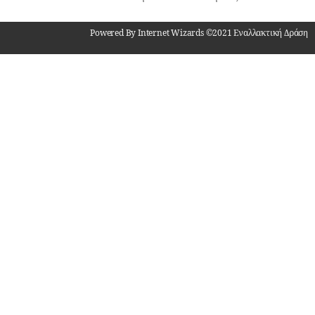
Powered By Internet Wizards ©2021 Εναλλακτική Δράση