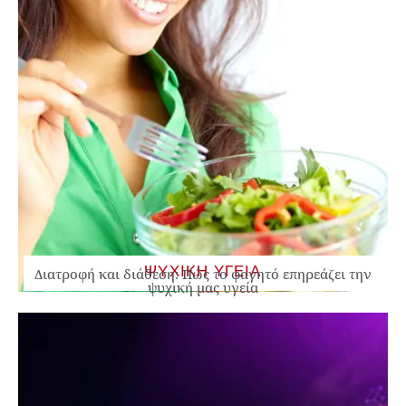
ΨΥΧΙΚΗ ΥΓΕΙΑ
Διατροφή και διάθεση: Πώς το φαγητό επηρεάζει την
ψυχική μας υγεία