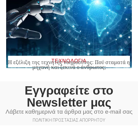
ΤΕΧΝΟΛΟΓΙΑ
Η εξέλιξη της τεχνητής νοημοσύνης: Πού σταματά η
μηχανή και ξεκινά ο άνθρωπος;
Εγγραφείτε στο
Newsletter μας
Λάβετε καθημερινά τα άρθρα μας στο e-mail σας
ΠΟΛΙΤΙΚΗ ΠΡΟΣΤΑΣΙΑΣ ΑΠΟΡΡΗΤΟΥ