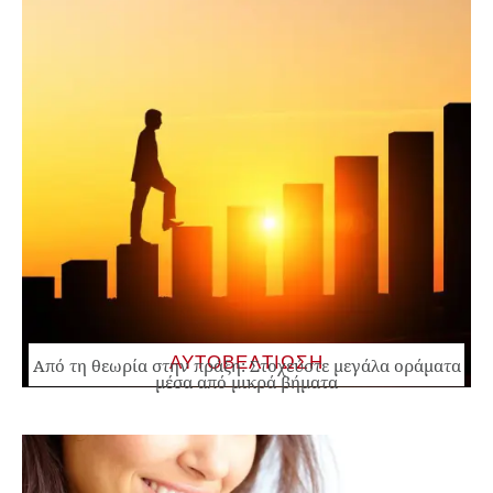
ΑΥΤΟΒΕΛΤΙΩΣΗ
Από τη θεωρία στην πράξη: Στοχεύστε μεγάλα οράματα
μέσα από μικρά βήματα