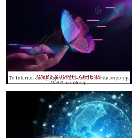
WEB3 SUMMIT ATHENS
Το Internet ξαναγράφεται. Η Ελλάδα στο επίκεντρο της
Web3 μετάβασης