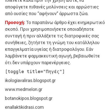
πλένετε καλά πριν την χρήση ώστε, να
αποφύγετε πιθανές μολύνσεις και αρρώστιες
από ουσίες που “αφήνουν” άρρωστα ζώα.
Προσοχή:
Το παραπάνω άρθρο έχει ενημερωτικό
σκοπό. Πριν χρησιμοποιήσετε οποιαδήποτε
συνταγή ή πριν αλλάξετε τις διατροφικές σας
συνήθειες, ζητήστε τη γνώμη του κατάλληλου
επαγγελματία υγείας ή διατροφολόγου. Εάν
λαμβάνετε φαρμακευτική αγωγή, βεβαιωθείτε
ότι δεν υπάρχουν παρενέργειες.
[toggle title="Πηγές"]
ikologiavaliras.blogspot.gr
www.medmelon.gr
botanokipos.blogspot.gr
enallaktikidrasi.com