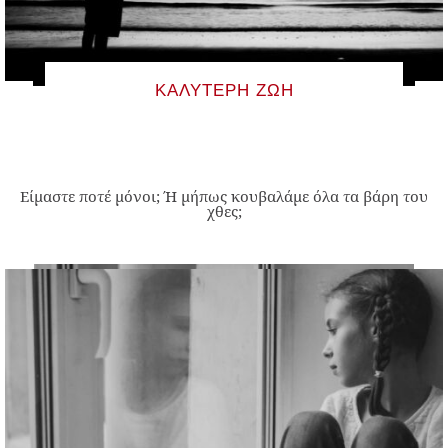
ΚΑΛΎΤΕΡΗ ΖΩΉ
Είμαστε ποτέ μόνοι; Ή μήπως κουβαλάμε όλα τα βάρη του
χθες;