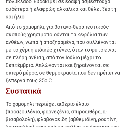
πολύκλαδο. Ευδοκιμεί σε εδάφη ασβεστούχα
ουδέτερα ή ελαφρώς αλκαλικά και θέλει ζέστη
και ήλιο.
Από το χαμομήλι, για βότανο-θεραπευτικούς
σκοπούς χρησιμοποιούνται τα κεφάλια των
ανθέων, νωπά ή αποξηραμένα, που συλλέγονται
με το χέρι ή ειδικές χτένες, όταν το φυτό είναι
σε πλήρη άνθιση, από τον Ιούλιο μέχρι το
Σεπτέμβριο. Απλώνονται και ξηραίνονται σε
σκιερό μέρος, σε θερμοκρασία που δεν πρέπει να
ξεπερνά τους 35ο C.
Συστατικά
Το χαμομήλι περιέχει αιθέριο έλαιο
(προαζουλένιο, φαρνεζένιο, σπιροαιθέρα, α-
βισαβολόλη), φλαβονοειδή (αβθεμιδίνη, ρουτίνη,
λουτεολίνη), κουμαρίνες, χολίνη, τανίνες και τον