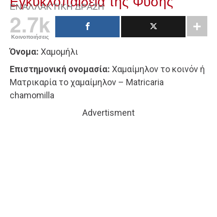
Εγκυκλοπαίδεια της Φύσης
ΕΝΑΛΛΑΚΤΙΚΉ ΔΡΆΣΗ
2.7k
Κοινοποιήσεις
Όνομα:
Χαμομήλι
Επιστημονική ονομασία:
Χαμαίμηλον το κοινόν ή
Ματρικαρία το χαμαίμηλον – Matricaria
chamomilla
Advertisment