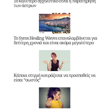
Το καλύτερο αγχολυτικό είναι η παρατήρηση
των άστρων
Το Syros Healing Waves επαναλαμβάνεται για
δεύτερη χρονιά και είναι ακόμα μεγαλύτερο
Κάποια στιγμή κουράζεσαι να προσπαθείς να
είσαι “σωστός”