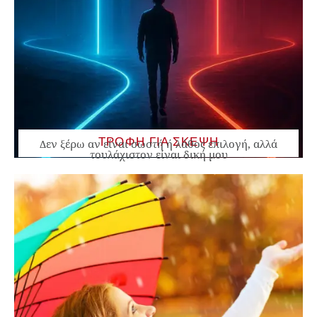
ΤΡΟΦΗ ΓΙΑ ΣΚΕΨΗ
Δεν ξέρω αν είναι σωστή ή λάθος επιλογή, αλλά
τουλάχιστον είναι δική μου