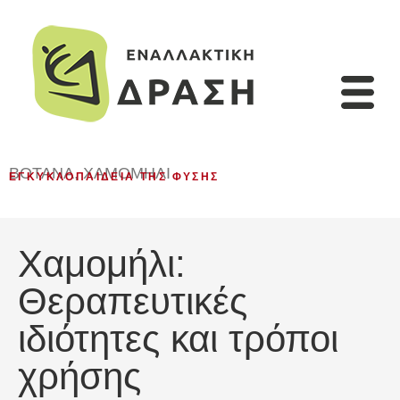
ΒΌΤΑΝΑ
,
ΧΑΜΟΜΉΛΙ
ΕΓΚΥΚΛΟΠΑΊΔΕΙΑ ΤΗΣ ΦΎΣΗΣ
Χαμομήλι:
Θεραπευτικές
ιδιότητες και τρόποι
χρήσης