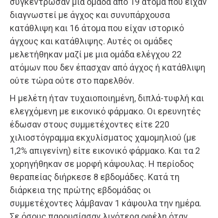
συγκέντρωσαν μια ομάδα από 19 άτομα που είχαν
διαγνωστεί με άγχος και συνυπάρχουσα
κατάθλιψη και 16 άτομα που είχαν ιστορικό
άγχους και κατάθλιψης. Αυτές οι ομάδες
μελετήθηκαν μαζί με μια ομάδα ελέγχου 22
ατόμων που δεν έπασχαν από άγχος ή κατάθλιψη
ούτε τώρα ούτε στο παρελθόν.
Η μελέτη ήταν τυχαιοποιημένη, διπλά-τυφλή και
ελεγχόμενη με εικονικό φάρμακο. Οι ερευνητές
έδωσαν στους συμμετέχοντες είτε 220
χιλιοστόγραμμα εκχυλίσματος χαμομηλιού (με
1,2% απιγενίνη) είτε εικονικό φάρμακο. Και τα 2
χορηγήθηκαν σε μορφή κάψουλας. Η περίοδος
θεραπείας διήρκεσε 8 εβδομάδες. Κατά τη
διάρκεια της πρώτης εβδομάδας οι
συμμετέχοντες λάμβαναν 1 κάψουλα την ημέρα.
Σε όσους παρουσίασαν λιγότερα οφέλη όταν