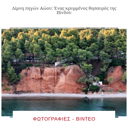
Λίμνη πηγών Αώου: Ένας κρυμμένος θησαυρός της
Πίνδου
ΦΩΤΟΓΡΑΦΊΕΣ - ΒΊΝΤΕΟ