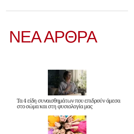
ΝΕΑ ΆΡΘΡΑ
Τα 4 είδη συναισθημάτων που επιδρούν άμεσα
στο σώμα και στη φυσιολογία μας