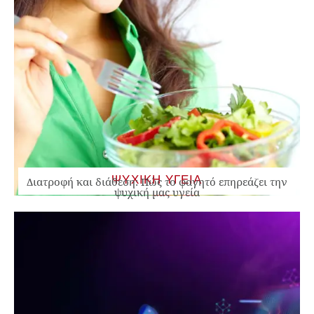
ΨΥΧΙΚΗ ΥΓΕΙΑ
Διατροφή και διάθεση: Πώς το φαγητό επηρεάζει την
ψυχική μας υγεία