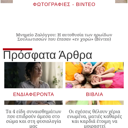
ΦΩΤΟΓΡΑΦΊΕΣ - ΒΊΝΤΕΟ
Μνημείο Ζαλόγγου: Η αυτοθυσία των ηρωίδων
Σουλιωτισσών που έπεσαν «εν χορώ» (Βίντεο)
Πρόσφατα Άρθρα
ΕΝΔΙΑΦΈΡΟΝΤΑ
ΒΙΒΛΊΑ
Τα 4 είδη συναισθημάτων
Οι σχέσεις θέλουν χέρια
που επιδρούν άμεσα στο
ενωμένα, ματιές καθαρές
σώμα και στη φυσιολογία
και καρδιά έτοιμη να
μας
μοιραστεί