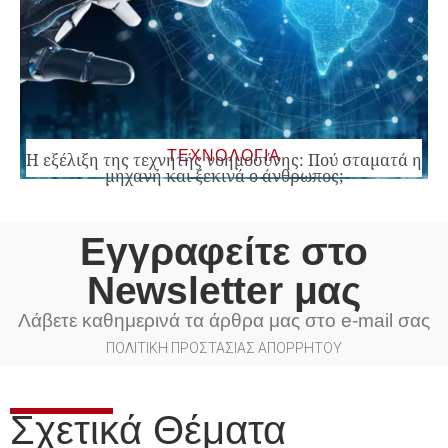
ΤΕΧΝΟΛΟΓΙΑ
Η εξέλιξη της τεχνητής νοημοσύνης: Πού σταματά η
μηχανή και ξεκινά ο άνθρωπος;
Εγγραφείτε στο
Newsletter μας
Λάβετε καθημερινά τα άρθρα μας στο e-mail σας
ΠΟΛΙΤΙΚΗ ΠΡΟΣΤΑΣΙΑΣ ΑΠΟΡΡΗΤΟΥ
Σχετικά Θέματα