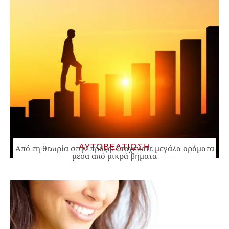
ΑΥΤΟΒΕΛΤΙΩΣΗ
Από τη θεωρία στην πράξη: Στοχεύστε μεγάλα οράματα
μέσα από μικρά βήματα