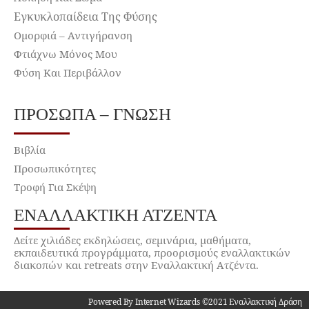
Εγκυκλοπαίδεια Της Φύσης
Ομορφιά – Αντιγήρανση
Φτιάχνω Μόνος Μου
Φύση Και Περιβάλλον
ΠΡΌΣΩΠΑ – ΓΝΏΣΗ
Βιβλία
Προσωπικότητες
Τροφή Για Σκέψη
ΕΝΑΛΛΑΚΤΙΚΉ ΑΤΖΈΝΤΑ
Δείτε χιλιάδες εκδηλώσεις, σεμινάρια, μαθήματα,
εκπαιδευτικά προγράμματα, προορισμούς εναλλακτικών
διακοπών και retreats στην Εναλλακτική Ατζέντα.
Powered By Internet Wizards ©2021 Εναλλακτική Δράση