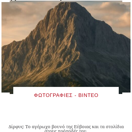
ΦΩΤΟΓΡΑΦΊΕΣ - ΒΊΝΤΕΟ
Δίρφυς: Το αγέρωχο βουνό της Εύβοιας και τα στολίδια
στους πρόποδές του