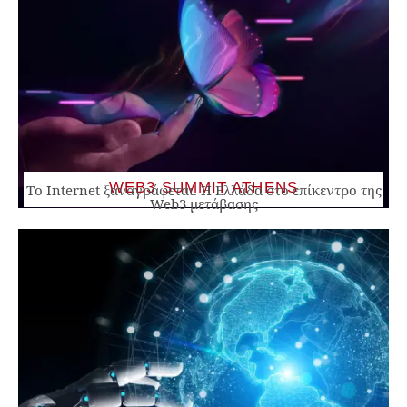
WEB3 SUMMIT ATHENS
Το Internet ξαναγράφεται. Η Ελλάδα στο επίκεντρο της
Web3 μετάβασης