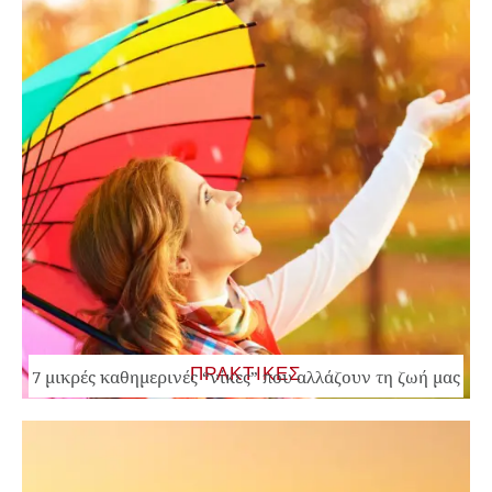
ΠΡΑΚΤΙΚΕΣ
7 μικρές καθημερινές “νίκες” που αλλάζουν τη ζωή μας