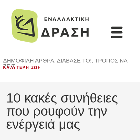
ΔΗΜΟΦΙΛΉ ΆΡΘΡΑ
,
ΔΙΆΒΑΣΈ ΤΟ!
,
ΤΡΌΠΟΣ ΝΑ
ΖΕΙΣ
ΚΑΛΎΤΕΡΗ ΖΩΉ
10 κακές συνήθειες
που ρουφούν την
ενέργειά μας