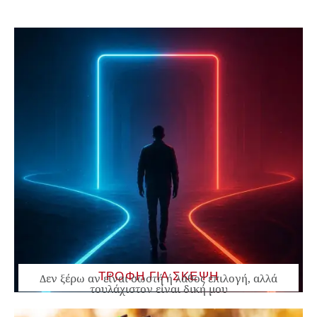
ΤΡΟΦΗ ΓΙΑ ΣΚΕΨΗ
Δεν ξέρω αν είναι σωστή ή λάθος επιλογή, αλλά
τουλάχιστον είναι δική μου