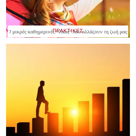
ΠΡΑΚΤΙΚΕΣ
7 μικρές καθημερινές “νίκες” που αλλάζουν τη ζωή μας