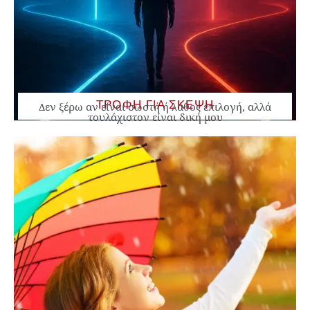
ΤΡΟΦΗ ΓΙΑ ΣΚΕΨΗ
Δεν ξέρω αν είναι σωστή ή λάθος επιλογή, αλλά
τουλάχιστον είναι δική μου