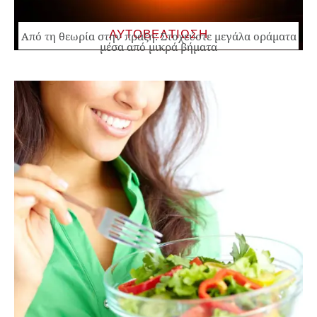
ΑΥΤΟΒΕΛΤΙΩΣΗ
Από τη θεωρία στην πράξη: Στοχεύστε μεγάλα οράματα
μέσα από μικρά βήματα