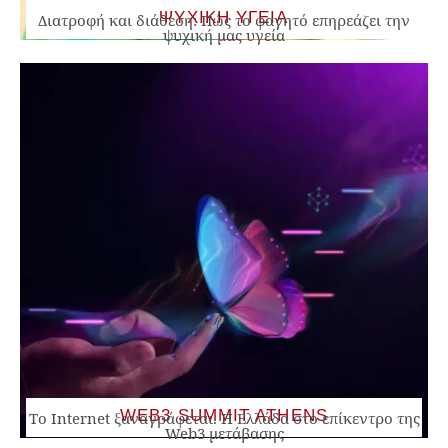
ΨΥΧΙΚΗ ΥΓΕΙΑ
Διατροφή και διάθεση: Πώς το φαγητό επηρεάζει την
ψυχική μας υγεία
WEB3 SUMMIT ATHENS
Το Internet ξαναγράφεται. Η Ελλάδα στο επίκεντρο της
Web3 μετάβασης