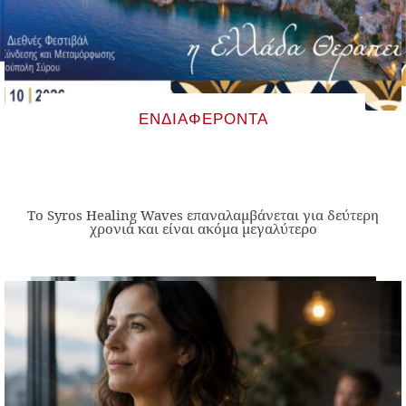
ΕΝΔΙΑΦΈΡΟΝΤΑ
Το Syros Healing Waves επαναλαμβάνεται για δεύτερη
χρονιά και είναι ακόμα μεγαλύτερο