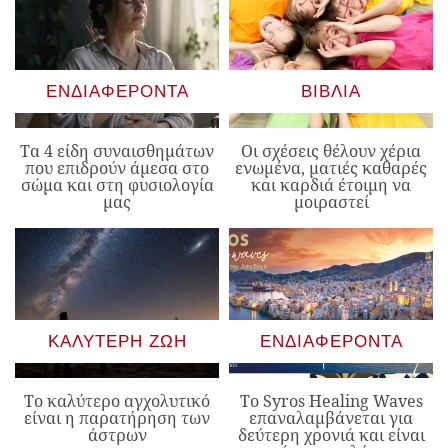
ΕΝΔΙΑΦΈΡΟΝΤΑ
ΒΙΒΛΊΑ
Τα 4 είδη συναισθημάτων
Οι σχέσεις θέλουν χέρια
που επιδρούν άμεσα στο
ενωμένα, ματιές καθαρές
σώμα και στη φυσιολογία
και καρδιά έτοιμη να
μας
μοιραστεί
ΚΑΛΎΤΕΡΗ ΖΩΉ
ΕΝΔΙΑΦΈΡΟΝΤΑ
Το καλύτερο αγχολυτικό
Το Syros Healing Waves
είναι η παρατήρηση των
επαναλαμβάνεται για
άστρων
δεύτερη χρονιά και είναι