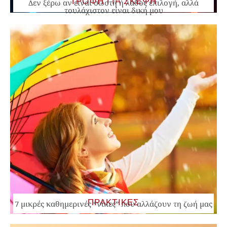
ΤΡΟΦΗ ΓΙΑ ΣΚΕΨΗ
Δεν ξέρω αν είναι σωστή ή λάθος επιλογή, αλλά
τουλάχιστον είναι δική μου
ΠΡΑΚΤΙΚΕΣ
7 μικρές καθημερινές “νίκες” που αλλάζουν τη ζωή μας