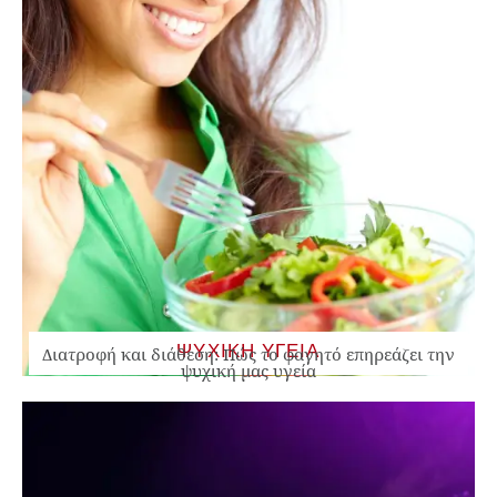
ΨΥΧΙΚΗ ΥΓΕΙΑ
Διατροφή και διάθεση: Πώς το φαγητό επηρεάζει την
ψυχική μας υγεία