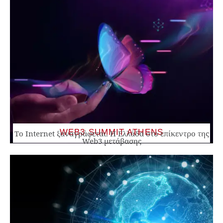
WEB3 SUMMIT ATHENS
Το Internet ξαναγράφεται. Η Ελλάδα στο επίκεντρο της
Web3 μετάβασης