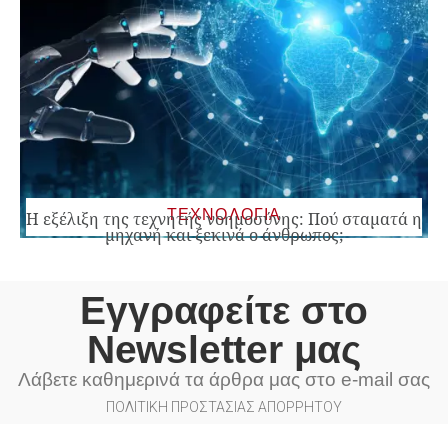
ΤΕΧΝΟΛΟΓΙΑ
Η εξέλιξη της τεχνητής νοημοσύνης: Πού σταματά η
μηχανή και ξεκινά ο άνθρωπος;
Εγγραφείτε στο
Newsletter μας
Λάβετε καθημερινά τα άρθρα μας στο e-mail σας
ΠΟΛΙΤΙΚΗ ΠΡΟΣΤΑΣΙΑΣ ΑΠΟΡΡΗΤΟΥ