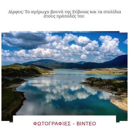
Δίρφυς: Το αγέρωχο βουνό της Εύβοιας και τα στολίδια
στους πρόποδές του
ΦΩΤΟΓΡΑΦΊΕΣ - ΒΊΝΤΕΟ