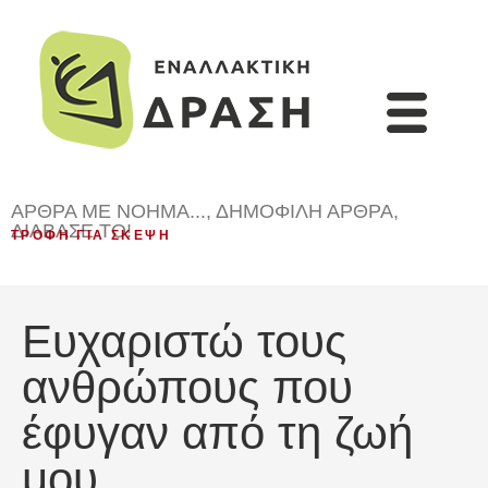
ΆΡΘΡΑ ΜΕ ΝΌΗΜΑ...
,
ΔΗΜΟΦΙΛΉ ΆΡΘΡΑ
,
ΔΙΆΒΑΣΈ ΤΟ!
ΤΡΟΦΉ ΓΙΑ ΣΚΈΨΗ
Ευχαριστώ τους
ανθρώπους που
έφυγαν από τη ζωή
μου