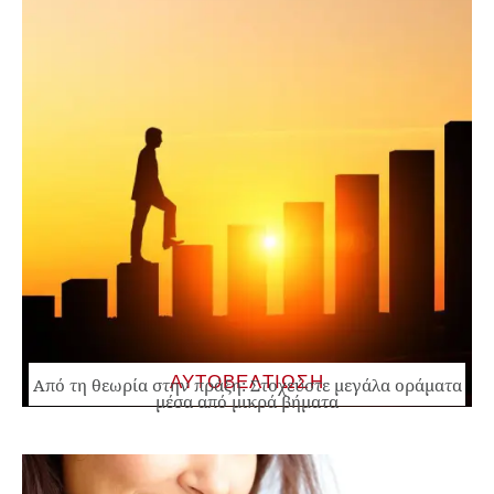
ΑΥΤΟΒΕΛΤΙΩΣΗ
Από τη θεωρία στην πράξη: Στοχεύστε μεγάλα οράματα
μέσα από μικρά βήματα