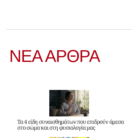
ΝΕΑ ΆΡΘΡΑ
Τα 4 είδη συναισθημάτων που επιδρούν άμεσα
στο σώμα και στη φυσιολογία μας