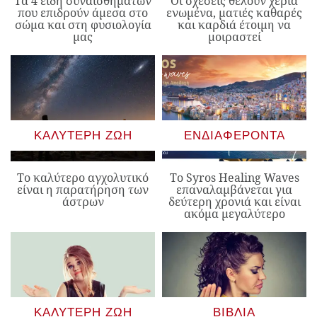
Τα 4 είδη συναισθημάτων
Οι σχέσεις θέλουν χέρια
που επιδρούν άμεσα στο
ενωμένα, ματιές καθαρές
σώμα και στη φυσιολογία
και καρδιά έτοιμη να
μας
μοιραστεί
ΚΑΛΎΤΕΡΗ ΖΩΉ
ΕΝΔΙΑΦΈΡΟΝΤΑ
Το καλύτερο αγχολυτικό
Το Syros Healing Waves
είναι η παρατήρηση των
επαναλαμβάνεται για
άστρων
δεύτερη χρονιά και είναι
ακόμα μεγαλύτερο
ΚΑΛΎΤΕΡΗ ΖΩΉ
ΒΙΒΛΊΑ