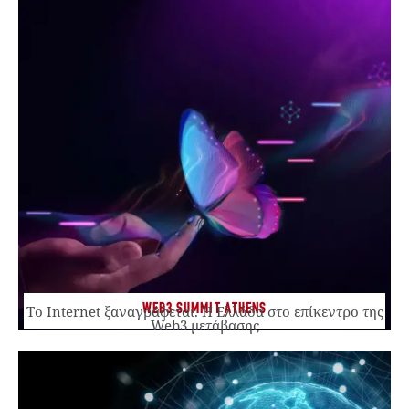
WEB3 SUMMIT ATHENS
Το Internet ξαναγράφεται. Η Ελλάδα στο επίκεντρο της
Web3 μετάβασης