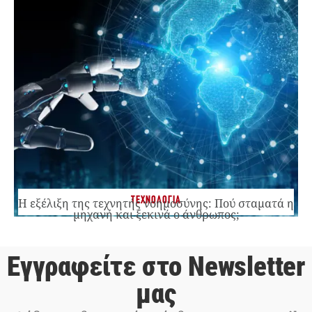
ΤΕΧΝΟΛΟΓΙΑ
Η εξέλιξη της τεχνητής νοημοσύνης: Πού σταματά η
μηχανή και ξεκινά ο άνθρωπος;
Εγγραφείτε στο Newsletter
μας