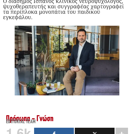
Ο διάσημος Ισπανός κλινικός νευροψυχολόγος,
ψυχοθεραπευτής και συγγραφέας χαρτογραφεί
τα περίπλοκα μονοπάτια του παιδικού
εγκεφάλου.
Πρόσωπα - Γνώση
EDITORIAL TEAM
1.6k