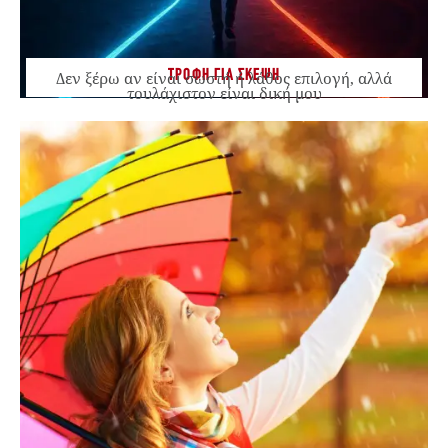
ΤΡΟΦΗ ΓΙΑ ΣΚΕΨΗ
Δεν ξέρω αν είναι σωστή ή λάθος επιλογή, αλλά
τουλάχιστον είναι δική μου