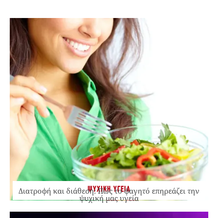
ΨΥΧΙΚΗ ΥΓΕΙΑ
Διατροφή και διάθεση: Πώς το φαγητό επηρεάζει την
ψυχική μας υγεία