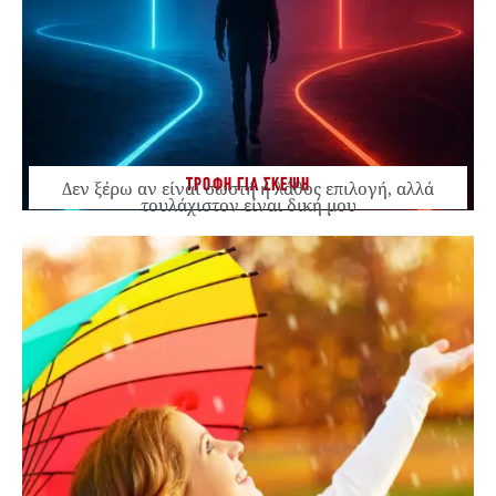
ΤΡΟΦΗ ΓΙΑ ΣΚΕΨΗ
Δεν ξέρω αν είναι σωστή ή λάθος επιλογή, αλλά
τουλάχιστον είναι δική μου