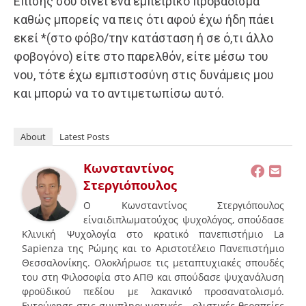
Επίσης σου δίνει ένα εμπειρικό προβάδισμα
καθώς μπορείς να πεις ότι αφού έχω ήδη πάει
εκεί *(στο φόβο/την κατάσταση ή σε ό,τι άλλο
φοβογόνο) είτε στο παρελθόν, είτε μέσω του
νου, τότε έχω εμπιστοσύνη στις δυνάμεις μου
και μπορώ να το αντιμετωπίσω αυτό.
About
Latest Posts
Κωνσταντίνος
Στεργιόπουλος
Ο Κωνσταντίνος Στεργιόπουλος
είναιδιπλωματούχος ψυχολόγος, σπούδασε
Κλινική Ψυχολογία στο κρατικό πανεπιστήμιο La
Sapienza της Ρώμης και το Αριστοτέλειο Πανεπιστήμιο
Θεσσαλονίκης. Ολοκλήρωσε τις μεταπτυχιακές σπουδές
του στη Φιλοσοφία στο ΑΠΘ και σπούδασε ψυχανάλυση
φροϋδικού πεδίου με λακανικό προσανατολισμό.
Εντρύφησε στις συμπληρωματικές - ολιστικές θεραπείες