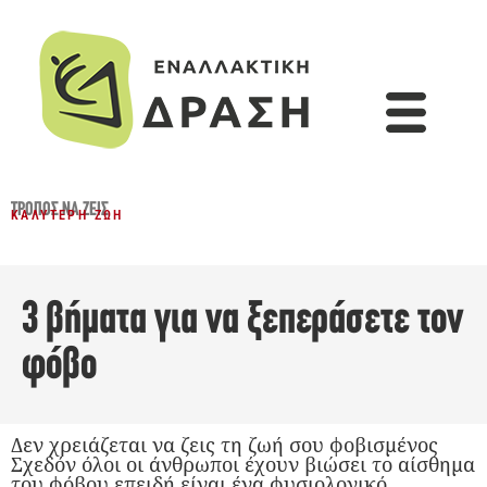
ΤΡΌΠΟΣ ΝΑ ΖΕΙΣ
ΚΑΛΎΤΕΡΗ ΖΩΉ
3 βήματα για να ξεπεράσετε τον
φόβο
Δεν χρειάζεται να ζεις τη ζωή σου φοβισμένος
Σχεδόν όλοι οι άνθρωποι έχουν βιώσει το αίσθημα
του φόβου επειδή είναι ένα φυσιολογικό