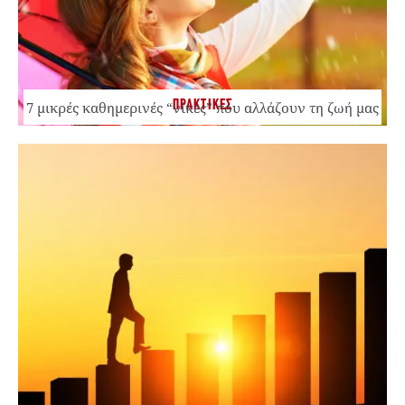
ΠΡΑΚΤΙΚΕΣ
7 μικρές καθημερινές “νίκες” που αλλάζουν τη ζωή μας