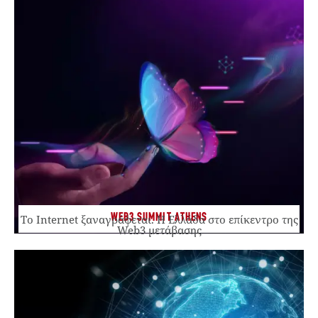
WEB3 SUMMIT ATHENS
Το Internet ξαναγράφεται. Η Ελλάδα στο επίκεντρο της
Web3 μετάβασης