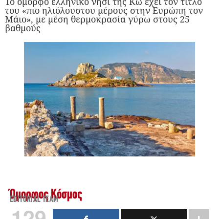
Το όμορφο ελληνικό νησί της Κω έχει τον τίτλο
του «πιο ηλιόλουστου μέρους στην Ευρώπη τον
Μάιο», με μέση θερμοκρασία γύρω στους 25
βαθμούς
Όμορφος Κόσμος
EDITORIAL TEAM
129