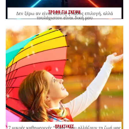
ΤΡΟΦΗ ΓΙΑ ΣΚΕΨΗ
Δεν ξέρω αν είναι σωστή ή λάθος επιλογή, αλλά
τουλάχιστον είναι δική μου
ΠΡΑΚΤΙΚΕΣ
7 μικρές καθημερινές “νίκες” που αλλάζουν τη ζωή μας