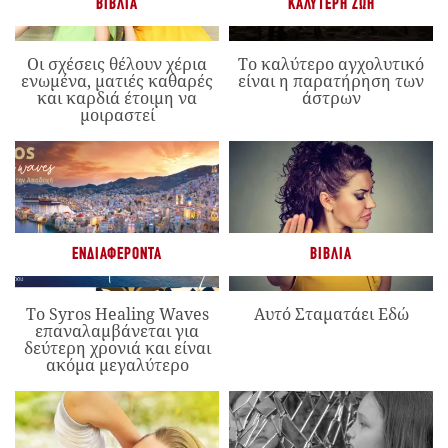
ΒΙΒΛΊΑ
ΚΑΛΎΤΕΡΗ ΖΩΉ
Οι σχέσεις θέλουν χέρια
Το καλύτερο αγχολυτικό
ενωμένα, ματιές καθαρές
είναι η παρατήρηση των
και καρδιά έτοιμη να
άστρων
μοιραστεί
ΕΝΔΙΑΦΈΡΟΝΤΑ
ΒΙΒΛΊΑ
Το Syros Healing Waves
Αυτό Σταματάει Εδώ
επαναλαμβάνεται για
δεύτερη χρονιά και είναι
ακόμα μεγαλύτερο