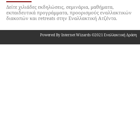
Δείτε χιλιάδες εκδηλώσεις, σεμινάρια, μαθήματα,
εκπαιδευτικά προγράμματα, προορισμούς εναλλακτικών
διακοπών και retreats στην Εναλλακτική Ατζέντα.
Powered By Internet Wizards ©2021 Εναλλακτική Δράση