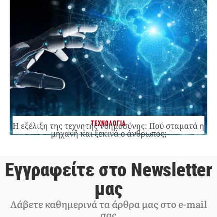
ΤΕΧΝΟΛΟΓΙΑ
Η εξέλιξη της τεχνητής νοημοσύνης: Πού σταματά η
μηχανή και ξεκινά ο άνθρωπος;
Εγγραφείτε στο Newsletter
μας
Λάβετε καθημερινά τα άρθρα μας στο e-mail
σας