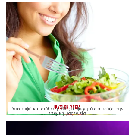
ΨΥΧΙΚΗ ΥΓΕΙΑ
Διατροφή και διάθεση: Πώς το φαγητό επηρεάζει την
ψυχική μας υγεία