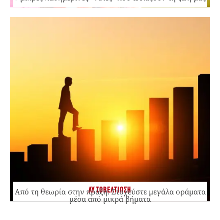
ΑΥΤΟΒΕΛΤΙΩΣΗ
Από τη θεωρία στην πράξη: Στοχεύστε μεγάλα οράματα
μέσα από μικρά βήματα