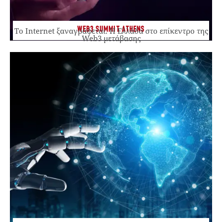
WEB3 SUMMIT ATHENS
Το Internet ξαναγράφεται. Η Ελλάδα στο επίκεντρο της
Web3 μετάβασης