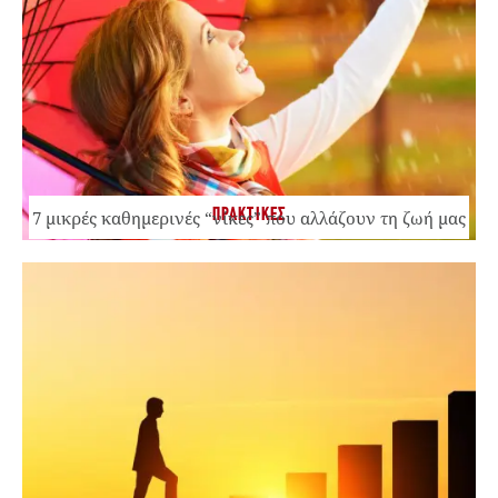
ΠΡΑΚΤΙΚΕΣ
7 μικρές καθημερινές “νίκες” που αλλάζουν τη ζωή μας