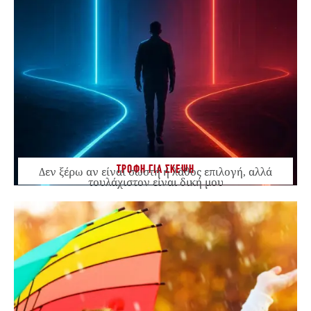
ΤΡΟΦΗ ΓΙΑ ΣΚΕΨΗ
Δεν ξέρω αν είναι σωστή ή λάθος επιλογή, αλλά
τουλάχιστον είναι δική μου