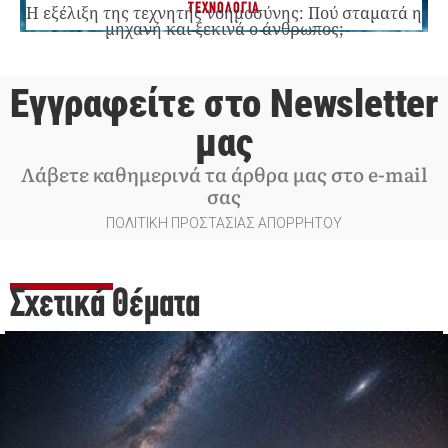
ΤΕΧΝΟΛΟΓΙΑ
Η εξέλιξη της τεχνητής νοημοσύνης: Πού σταματά η
μηχανή και ξεκινά ο άνθρωπος;
Εγγραφείτε στο Newsletter
μας
Λάβετε καθημερινά τα άρθρα μας στο e-mail
σας
ΠΟΛΙΤΙΚΗ ΠΡΟΣΤΑΣΙΑΣ ΑΠΟΡΡΗΤΟΥ
Σχετικά Θέματα