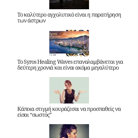
Το καλύτερο αγχολυτικό είναι η παρατήρηση
των άστρων
Το Syros Healing Waves επαναλαμβάνεται για
δεύτερη χρονιά και είναι ακόμα μεγαλύτερο
Κάποια στιγμή κουράζεσαι να προσπαθείς να
είσαι “σωστός”