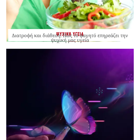
ΨΥΧΙΚΗ ΥΓΕΙΑ
Διατροφή και διάθεση: Πώς το φαγητό επηρεάζει την
ψυχική μας υγεία