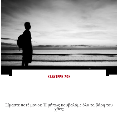
ΚΑΛΎΤΕΡΗ ΖΩΉ
Είμαστε ποτέ μόνοι; Ή μήπως κουβαλάμε όλα τα βάρη του
χθες;