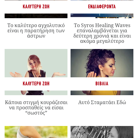
ΚΑΛΎΤΕΡΗ ΖΩΉ
ΕΝΔΙΑΦΈΡΟΝΤΑ
Το καλύτερο αγχολυτικό
Το Syros Healing Waves
είναι η παρατήρηση των
επαναλαμβάνεται για
άστρων
δεύτερη χρονιά και είναι
ακόμα μεγαλύτερο
ΚΑΛΎΤΕΡΗ ΖΩΉ
ΒΙΒΛΊΑ
Κάποια στιγμή κουράζεσαι
Αυτό Σταματάει Εδώ
να προσπαθείς να είσαι
“σωστός”