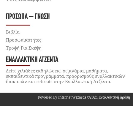
ΠΡΌΣΩΠΑ – ΓΝΏΣΗ
Βιβλία
Προσωπικότητες
Τροφή Για Σκέψη
ΕΝΑΛΛΑΚΤΙΚΉ ΑΤΖΈΝΤΑ
Δείτε χιλιάδες εκδηλώσεις, σεμινάρια, μαθήματα,
εκπαιδευτικά προγράμματα, προορισμούς εναλλακτικών
διακοπών και retreats στην Εναλλακτική Ατζέντα.
Powered By Internet Wizards ©2021 Εναλλακτική Δράση