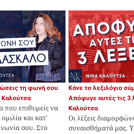
τιώσεις τη φωνή σου
Κάνε το λεξιλόγιο σύ
α Καλούτσα
Απόφυγε αυτές τις 3 λ
α που επιθυμείς να
Καλούτσα
 ομιλία και κατ'
Οι λέξεις διαμορφών
ινωνία σου. Στο
συναισθήματά μας. 