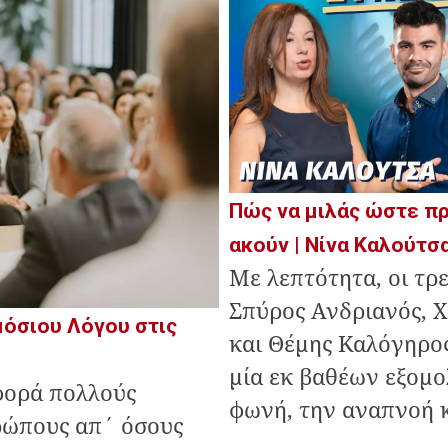
Πώς να μιλάς ώστε πρ
ακούν | Νίνα Καλούτσα
Με λεπτότητα, οι τρ
Σπύρος Ανδριανός, 
όσιου Λόγου στις
και Θέμης Καλόγηρος
μία εκ βαθέων εξομο
φορά πολλούς
φωνή, την αναπνοή κα
ρώπους απ΄ όσους