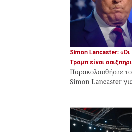
Simon Lancaster: «Oι
Τραμπ είναι σαιξπηρ
Παρακολουθήστε το
Simon Lancaster γι