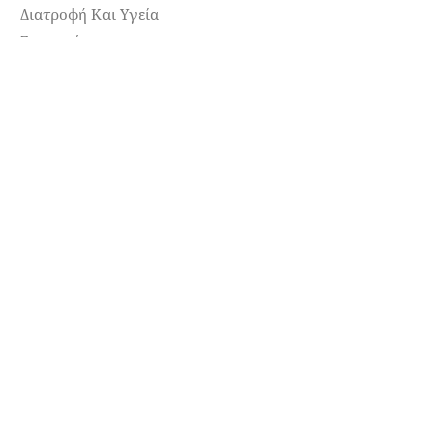
Διατροφή Και Υγεία
Συνταγές
ΌΜΟΡΦΟΣ ΚΌΣΜΟΣ
Ανθρώπινες Σχέσεις
Κατοικίδια
Μαθήματα Ζωής
Παραβολές & Ιστορίες
Πολίτης – Κοινωνία
Τέχνη – Πολιτισμός
Φωτογραφίες – Βίντεο
ΥΓΕΊΑ
Εγκυκλοπαίδεια Υγείας