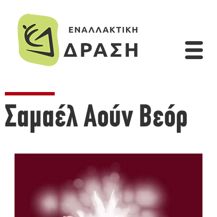
Σαμαέλ Αούν Βεόρ