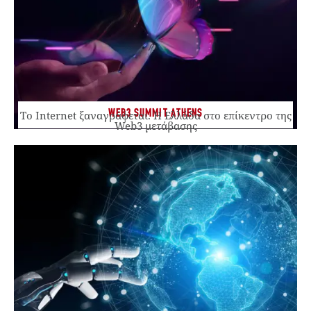
WEB3 SUMMIT ATHENS
Το Internet ξαναγράφεται. Η Ελλάδα στο επίκεντρο της
Web3 μετάβασης