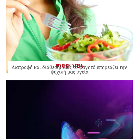
ΨΥΧΙΚΗ ΥΓΕΙΑ
Διατροφή και διάθεση: Πώς το φαγητό επηρεάζει την
ψυχική μας υγεία