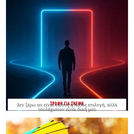
ΤΡΟΦΗ ΓΙΑ ΣΚΕΨΗ
Δεν ξέρω αν είναι σωστή ή λάθος επιλογή, αλλά
τουλάχιστον είναι δική μου