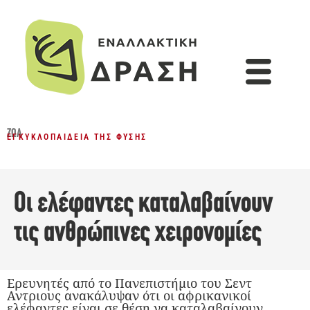
ΖΏΑ
ΕΓΚΥΚΛΟΠΑΊΔΕΙΑ ΤΗΣ ΦΎΣΗΣ
Οι ελέφαντες καταλαβαίνουν
τις ανθρώπινες χειρονομίες
Ερευνητές από το Πανεπιστήμιο του Σεντ
Αντριους ανακάλυψαν ότι οι αφρικανικοί
ελέφαντες είναι σε θέση να καταλαβαίνουν