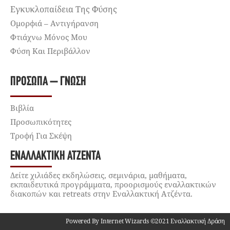
Εγκυκλοπαίδεια Της Φύσης
Ομορφιά – Αντιγήρανση
Φτιάχνω Μόνος Μου
Φύση Και Περιβάλλον
ΠΡΌΣΩΠΑ – ΓΝΏΣΗ
Βιβλία
Προσωπικότητες
Τροφή Για Σκέψη
ΕΝΑΛΛΑΚΤΙΚΉ ΑΤΖΈΝΤΑ
Δείτε χιλιάδες εκδηλώσεις, σεμινάρια, μαθήματα,
εκπαιδευτικά προγράμματα, προορισμούς εναλλακτικών
διακοπών και retreats στην Εναλλακτική Ατζέντα.
Powered By Internet Wizards ©2021 Εναλλακτική Δράση