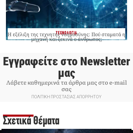
ΤΕΧΝΟΛΟΓΙΑ
Η εξέλιξη της τεχνητής νοημοσύνης: Πού σταματά η
μηχανή και ξεκινά ο άνθρωπος;
Εγγραφείτε στο Newsletter
μας
Λάβετε καθημερινά τα άρθρα μας στο e-mail
σας
ΠΟΛΙΤΙΚΗ ΠΡΟΣΤΑΣΙΑΣ ΑΠΟΡΡΗΤΟΥ
Σχετικά Θέματα