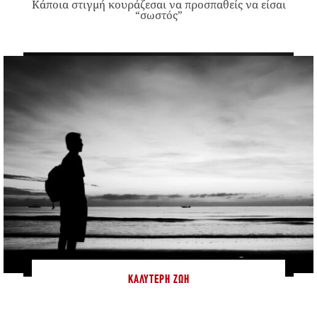
Κάποια στιγμή κουράζεσαι να προσπαθείς να είσαι
“σωστός”
ΚΑΛΎΤΕΡΗ ΖΩΉ