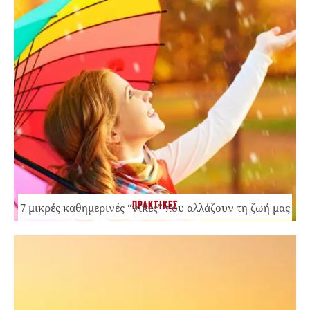
ΠΡΑΚΤΙΚΕΣ
7 μικρές καθημερινές “νίκες” που αλλάζουν τη ζωή μας