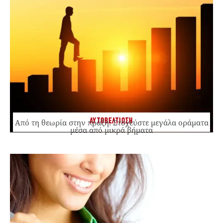
ΑΥΤΟΒΕΛΤΙΩΣΗ
Από τη θεωρία στην πράξη: Στοχεύστε μεγάλα οράματα
μέσα από μικρά βήματα