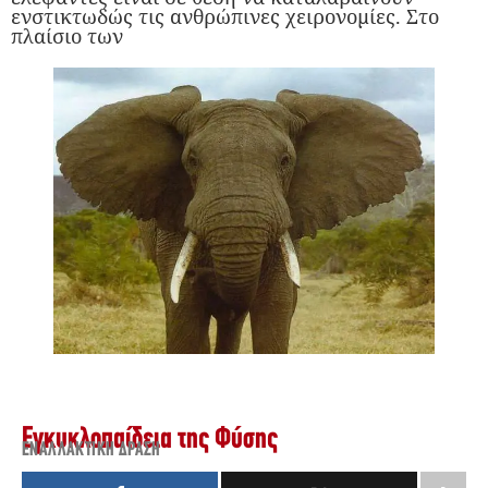
ενστικτωδώς τις ανθρώπινες χειρονομίες. Στο
πλαίσιο των
Εγκυκλοπαίδεια της Φύσης
ΕΝΑΛΛΑΚΤΙΚΉ ΔΡΆΣΗ