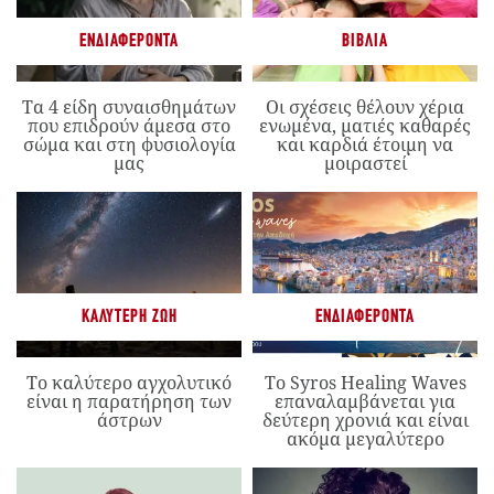
ΕΝΔΙΑΦΈΡΟΝΤΑ
ΒΙΒΛΊΑ
Τα 4 είδη συναισθημάτων
Οι σχέσεις θέλουν χέρια
που επιδρούν άμεσα στο
ενωμένα, ματιές καθαρές
σώμα και στη φυσιολογία
και καρδιά έτοιμη να
μας
μοιραστεί
ΚΑΛΎΤΕΡΗ ΖΩΉ
ΕΝΔΙΑΦΈΡΟΝΤΑ
Το καλύτερο αγχολυτικό
Το Syros Healing Waves
είναι η παρατήρηση των
επαναλαμβάνεται για
άστρων
δεύτερη χρονιά και είναι
ακόμα μεγαλύτερο