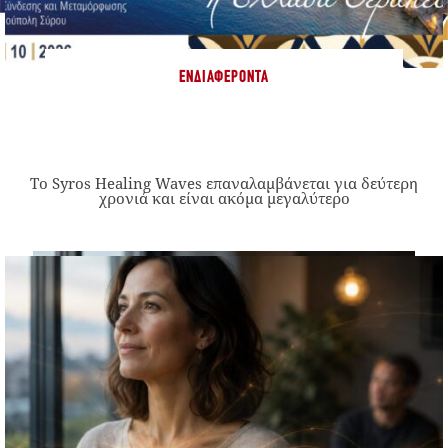
ΕΝΔΙΑΦΈΡΟΝΤΑ
Το Syros Healing Waves επαναλαμβάνεται για δεύτερη
χρονιά και είναι ακόμα μεγαλύτερο