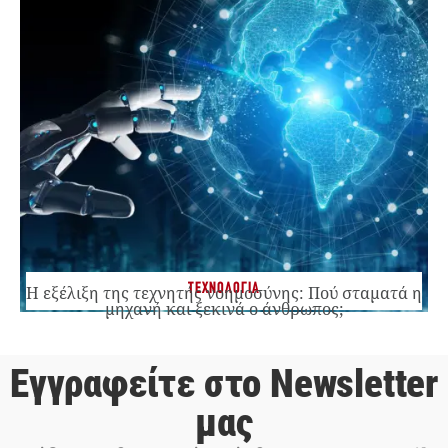
ΤΕΧΝΟΛΟΓΙΑ
Η εξέλιξη της τεχνητής νοημοσύνης: Πού σταματά η
μηχανή και ξεκινά ο άνθρωπος;
Εγγραφείτε στο Newsletter
μας