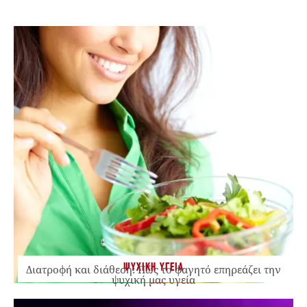
ΨΥΧΙΚΗ ΥΓΕΙΑ
Διατροφή και διάθεση: Πώς το φαγητό επηρεάζει την
ψυχική μας υγεία