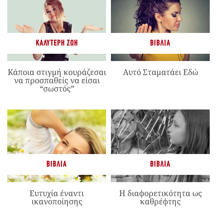
ΚΑΛΎΤΕΡΗ ΖΩΉ
ΒΙΒΛΊΑ
Κάποια στιγμή κουράζεσαι
Αυτό Σταματάει Εδώ
να προσπαθείς να είσαι
“σωστός”
ΒΙΒΛΊΑ
ΒΙΒΛΊΑ
Ευτυχία έναντι
Η διαφορετικότητα ως
ικανοποίησης
καθρέφτης