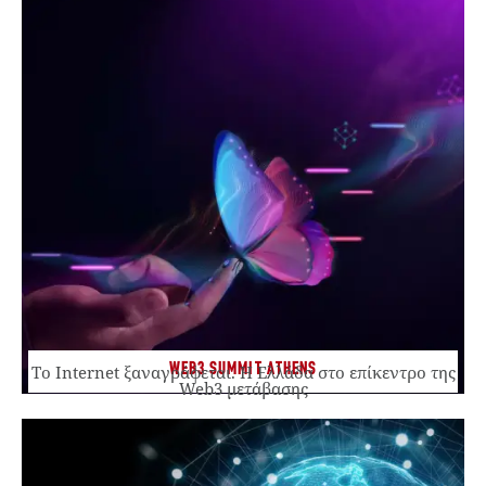
WEB3 SUMMIT ATHENS
Το Internet ξαναγράφεται. Η Ελλάδα στο επίκεντρο της
Web3 μετάβασης