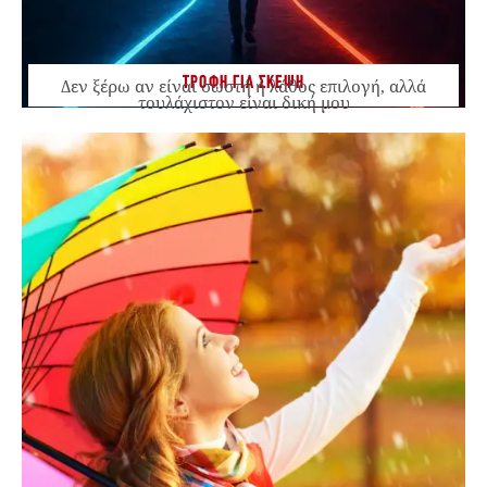
ΤΡΟΦΗ ΓΙΑ ΣΚΕΨΗ
Δεν ξέρω αν είναι σωστή ή λάθος επιλογή, αλλά
τουλάχιστον είναι δική μου