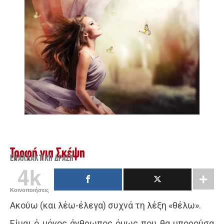
Τροφή για Σκέψη
ΕΝΑΛΛΑΚΤΙΚΉ ΔΡΆΣΗ
4k
Κοινοποιήσεις
Ακούω (και λέω-έλεγα) συχνά τη λέξη «θέλω».
Είμαι ό μόνος άνθρωπος όμως που θα μπορούσα