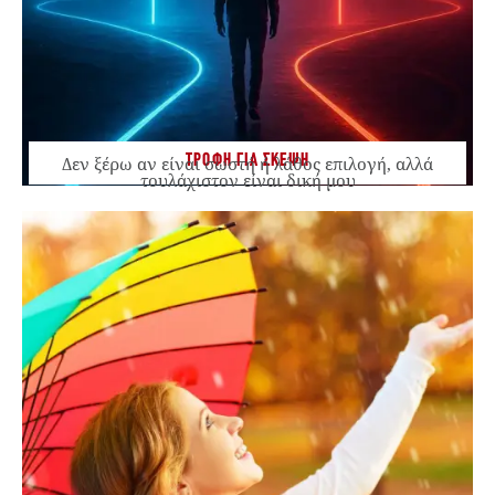
ΤΡΟΦΗ ΓΙΑ ΣΚΕΨΗ
Δεν ξέρω αν είναι σωστή ή λάθος επιλογή, αλλά
τουλάχιστον είναι δική μου