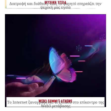
ΨΥΧΙΚΗ ΥΓΕΙΑ
Διατροφή και διάθεση: Πώς το φαγητό επηρεάζει την
ψυχική μας υγεία
WEB3 SUMMIT ATHENS
Το Internet ξαναγράφεται. Η Ελλάδα στο επίκεντρο της
Web3 μετάβασης