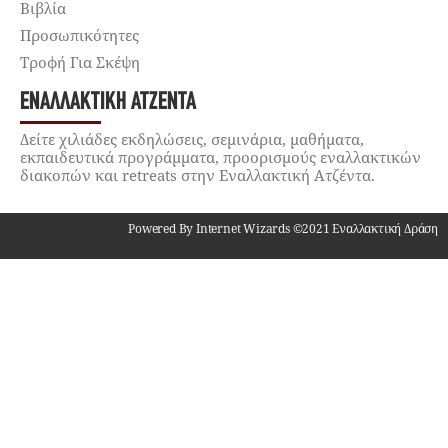
Βιβλία
Προσωπικότητες
Τροφή Για Σκέψη
ΕΝΑΛΛΑΚΤΙΚΉ ΑΤΖΈΝΤΑ
Δείτε χιλιάδες εκδηλώσεις, σεμινάρια, μαθήματα,
εκπαιδευτικά προγράμματα, προορισμούς εναλλακτικών
διακοπών και retreats στην Εναλλακτική Ατζέντα.
Powered By Internet Wizards ©2021 Εναλλακτική Δράση