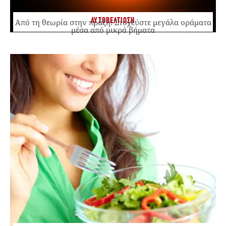
ΑΥΤΟΒΕΛΤΙΩΣΗ
Από τη θεωρία στην πράξη: Στοχεύστε μεγάλα οράματα
μέσα από μικρά βήματα