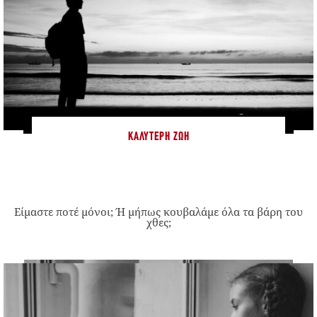
ΚΑΛΎΤΕΡΗ ΖΩΉ
Είμαστε ποτέ μόνοι; Ή μήπως κουβαλάμε όλα τα βάρη του
χθες;