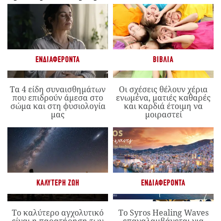
ΕΝΔΙΑΦΈΡΟΝΤΑ
ΒΙΒΛΊΑ
Τα 4 είδη συναισθημάτων
Οι σχέσεις θέλουν χέρια
που επιδρούν άμεσα στο
ενωμένα, ματιές καθαρές
σώμα και στη φυσιολογία
και καρδιά έτοιμη να
μας
μοιραστεί
ΚΑΛΎΤΕΡΗ ΖΩΉ
ΕΝΔΙΑΦΈΡΟΝΤΑ
Το καλύτερο αγχολυτικό
Το Syros Healing Waves