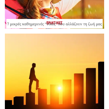
ΠΡΑΚΤΙΚΕΣ
7 μικρές καθημερινές “νίκες” που αλλάζουν τη ζωή μας