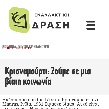
ΚΟΙΝΩΝΊΑ
,
ΤΖΊΝΤΟΥ ΚΡΙΣΝΑΜΟΎΡΤΙ
ΠΡΟΣΩΠΙΚΌΤΗΤΕΣ
Κρισναμούρτι: Ζούμε σε μια
βίαιη κοινωνία
Απόσπασμα ομιλίας Τζίντου Κρισναμούρτι στο
Madras, Ινδία, 1981 Είμαστε βίαιοι. Αυτό είναι
ένα γεγονός. Θυμώνουμε, οργιζόμαστε,