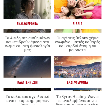
ΕΝΔΙΑΦΈΡΟΝΤΑ
ΒΙΒΛΊΑ
Τα 4 είδη συναισθημάτων
Οι σχέσεις θέλουν χέρια
που επιδρούν άμεσα στο
ενωμένα, ματιές καθαρές
σώμα και στη φυσιολογία
και καρδιά έτοιμη να
μας
μοιραστεί
ΚΑΛΎΤΕΡΗ ΖΩΉ
ΕΝΔΙΑΦΈΡΟΝΤΑ
Το καλύτερο αγχολυτικό
Το Syros Healing Waves
είναι η παρατήρηση των
επαναλαμβάνεται για
άστρων
δεύτερη χρονιά και είναι