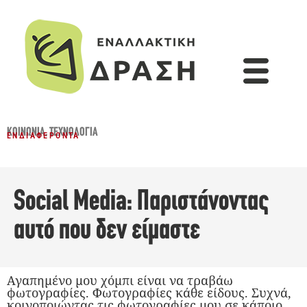
ΚΟΙΝΩΝΊΑ
,
ΤΕΧΝΟΛΟΓΊΑ
ΕΝΔΙΑΦΈΡΟΝΤΑ
Social Media: Παριστάνοντας
αυτό που δεν είμαστε
Αγαπημένο μου χόμπι είναι να τραβάω
φωτογραφίες. Φωτογραφίες κάθε είδους. Συχνά,
κοινοποιώντας τις φωτογραφίες μου σε κάποιο