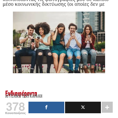
μέσο κοινωνικής δικτύωσης (οι οποίες δεν με
Ενδιαφέροντα
ΑΓΓΕΛΙΚΉ ΤΣΑΓΚΑΡΆΚΗ
378
Κοινοποιήσεις