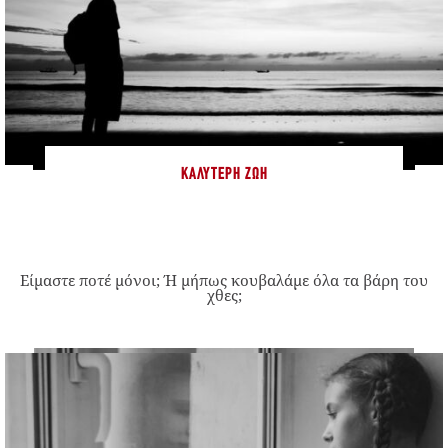
ΚΑΛΎΤΕΡΗ ΖΩΉ
Είμαστε ποτέ μόνοι; Ή μήπως κουβαλάμε όλα τα βάρη του
χθες;