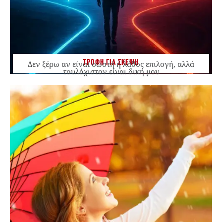
ΤΡΟΦΗ ΓΙΑ ΣΚΕΨΗ
Δεν ξέρω αν είναι σωστή ή λάθος επιλογή, αλλά
τουλάχιστον είναι δική μου