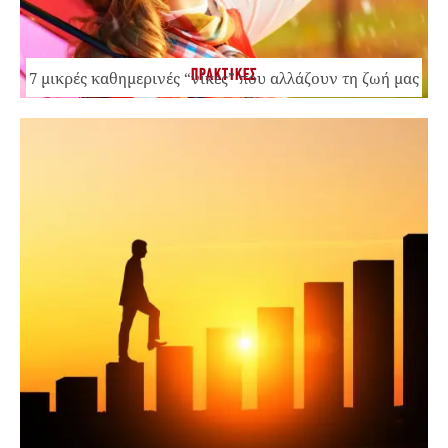
ΠΡΑΚΤΙΚΕΣ
7 μικρές καθημερινές “νίκες” που αλλάζουν τη ζωή μας