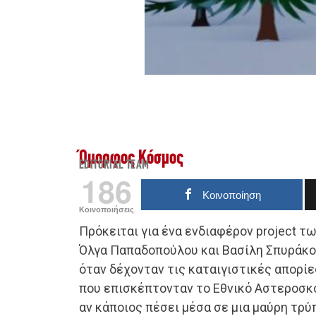
Όμορφος Κόσμος
EDITORIAL TEAM
186
Κοινοποίηση
Κοινοποιήσεις
Πρόκειται για ένα ενδιαφέρον project τ
Όλγα Παπαδοπούλου και Βασίλη Σπυράκο
όταν δέχονταν τις καταιγιστικές απορί
που επισκέπτονταν το Εθνικό Αστεροσκοπ
αν κάποιος πέσει μέσα σε μια μαύρη τρύπα