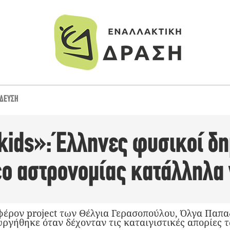
ΊΔΕΥΣΗ
 kids»: Έλληνες φυσικοί δ
εο αστρονομίας κατάλληλα 
αφέρον project των Θέλγια Γερασοπούλου, Όλγα Παπ
υργήθηκε όταν δέχονταν τις καταιγιστικές απορίες 