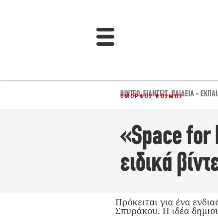
ΒΊΝΤΕΟ
,
ΕΙΔΉΣΕΙΣ
,
ΠΑΙΔΕΊΑ - ΕΚΠΑ
ΌΜΟΡΦΟΣ ΚΌΣΜΟΣ
«Space for
ειδικά βίντ
Πρόκειται για ένα ενδι
Σπυράκου. Η ιδέα δημιο