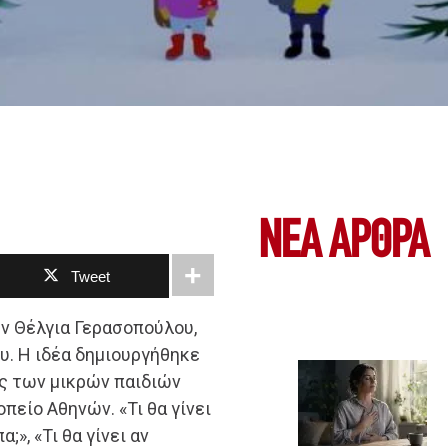
ΝΕΑ ΆΡΘΡΑ
Tweet
ων Θέλγια Γερασοπούλου,
υ. Η ιδέα δημιουργήθηκε
ες των μικρών παιδιών
είο Αθηνών. «Τι θα γίνει
;», «Τι θα γίνει αν