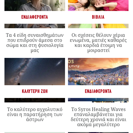
ΕΝΔΙΑΦΈΡΟΝΤΑ
ΒΙΒΛΊΑ
Τα 4 είδη συναισθημάτων
Οι σχέσεις θέλουν χέρια
που επιδρούν άμεσα στο
ενωμένα, ματιές καθαρές
σώμα και στη φυσιολογία
και καρδιά έτοιμη να
μας
μοιραστεί
ΚΑΛΎΤΕΡΗ ΖΩΉ
ΕΝΔΙΑΦΈΡΟΝΤΑ
Το καλύτερο αγχολυτικό
Το Syros Healing Waves
είναι η παρατήρηση των
επαναλαμβάνεται για
άστρων
δεύτερη χρονιά και είναι
ακόμα μεγαλύτερο