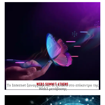
WEB3 SUMMIT ATHENS
Το Internet ξαναγράφεται. Η Ελλάδα στο επίκεντρο της
Web3 μετάβασης