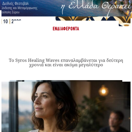
ΕΝΔΙΑΦΈΡΟΝΤΑ
Το Syros Healing Waves επαναλαμβάνεται για δεύτερη
χρονιά και είναι ακόμα μεγαλύτερο