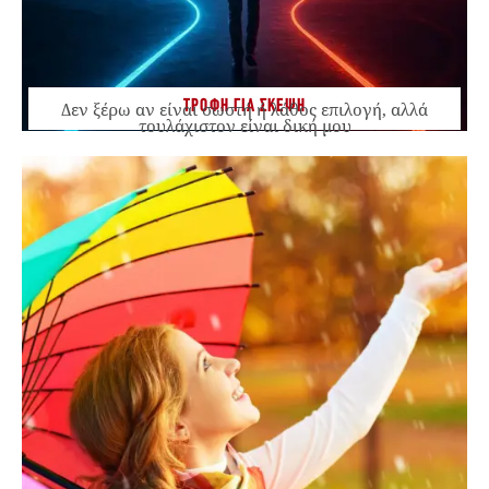
ΤΡΟΦΗ ΓΙΑ ΣΚΕΨΗ
Δεν ξέρω αν είναι σωστή ή λάθος επιλογή, αλλά
τουλάχιστον είναι δική μου