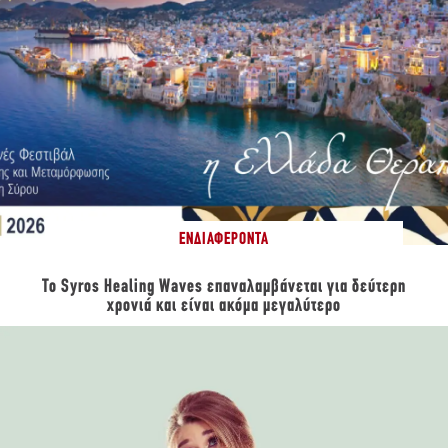
ΕΝΔΙΑΦΈΡΟΝΤΑ
Το Syros Healing Waves επαναλαμβάνεται για δεύτερη
χρονιά και είναι ακόμα μεγαλύτερο