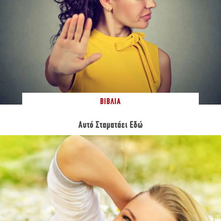
ΒΙΒΛΊΑ
Αυτό Σταματάει Εδώ