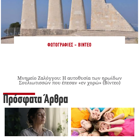
ΦΩΤΟΓΡΑΦΊΕΣ - ΒΊΝΤΕΟ
Μνημείο Ζαλόγγου: Η αυτοθυσία των ηρωίδων
Σουλιωτισσών που έπεσαν «εν χορώ» (Βίντεο)
Πρόσφατα Άρθρα