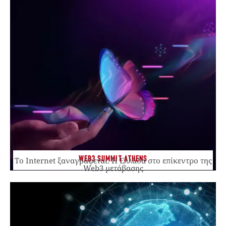
WEB3 SUMMIT ATHENS
Το Internet ξαναγράφεται. Η Ελλάδα στο επίκεντρο της
Web3 μετάβασης