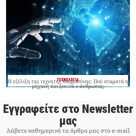
ΤΕΧΝΟΛΟΓΙΑ
Η εξέλιξη της τεχνητής νοημοσύνης: Πού σταματά η
μηχανή και ξεκινά ο άνθρωπος;
Εγγραφείτε στο Newsletter
μας
Λάβετε καθημερινά τα άρθρα μας στο e-mail