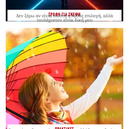
ΤΡΟΦΗ ΓΙΑ ΣΚΕΨΗ
Δεν ξέρω αν είναι σωστή ή λάθος επιλογή, αλλά
τουλάχιστον είναι δική μου