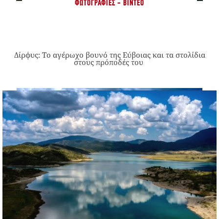
ΦΩΤΟΓΡΑΦΊΕΣ - ΒΊΝΤΕΟ
Δίρφυς: Το αγέρωχο βουνό της Εύβοιας και τα στολίδια
στους πρόποδές του