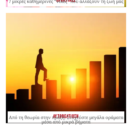
ΠΡΑΚΤΙΚΕΣ
7 μικρές καθημερινές “νίκες” που αλλάζουν τη ζωή μας
ΑΥΤΟΒΕΛΤΙΩΣΗ
Από τη θεωρία στην πράξη: Στοχεύστε μεγάλα οράματα
μέσα από μικρά βήματα