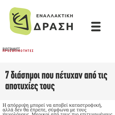
ΒΙΟΓΡΑΦΊΕΣ
ΠΡΟΣΩΠΙΚΌΤΗΤΕΣ
7 διάσημοι που πέτυχαν από τις
αποτυχίες τους
Η απόρριψη μπορεί να αποβεί καταστροφική,
αλλά δεν θα έπρεπε, σύμφωνα με τους
ψυχολόγους. Μερικοί από τους πιο επιτυχημένους