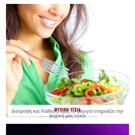
ΨΥΧΙΚΗ ΥΓΕΙΑ
Διατροφή και διάθεση: Πώς το φαγητό επηρεάζει την
ψυχική μας υγεία