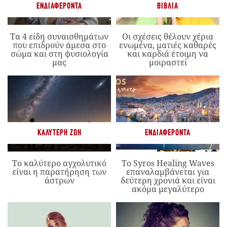
ΕΝΔΙΑΦΈΡΟΝΤΑ
ΒΙΒΛΊΑ
Τα 4 είδη συναισθημάτων
Οι σχέσεις θέλουν χέρια
που επιδρούν άμεσα στο
ενωμένα, ματιές καθαρές
σώμα και στη φυσιολογία
και καρδιά έτοιμη να
μας
μοιραστεί
ΚΑΛΎΤΕΡΗ ΖΩΉ
ΕΝΔΙΑΦΈΡΟΝΤΑ
Το καλύτερο αγχολυτικό
Το Syros Healing Waves
είναι η παρατήρηση των
επαναλαμβάνεται για
άστρων
δεύτερη χρονιά και είναι
ακόμα μεγαλύτερο