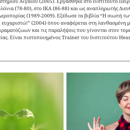
στημίου Αιγαίου (2005). Εργάσθηκε στο Ινστιτούτο Πει
όνια (78-80), στο ΙΚΑ (86-88) και ως αναπληρωτής Διε
εροπορίας (1989-2009). Εξέδωσε τα βιβλία “Η σιωπή των
ι ευχαριστώ!” (2004) όπου αναφέρεται στη λανθασμένη μ
ιραματόζωων και τις παραλήψεις που γίνονται στον τομ
ίας. Είναι πιστοποιημένος Trainer του Ινστιτούτου Hea