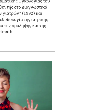
ραματικής Ογκολογίας του
υθυντής στο Διαγνωστικό
 γιατρών” (1992) και
εθοδολογία της ιατρικής
έα της πρόληψης και της
rtmath.