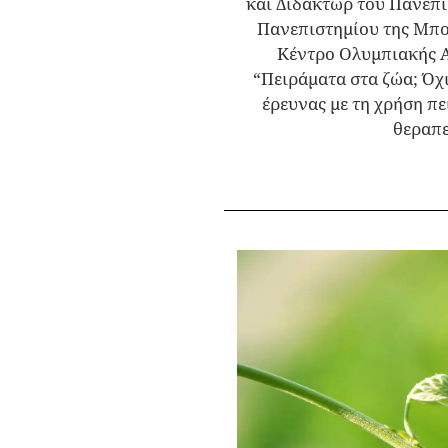
και Διδάκτωρ του Πανεπι
Πανεπιστημίου της Μπολ
Κέντρο Ολυμπιακής Α
“Πειράματα στα ζώα; Όχ
έρευνας με τη χρήση πε
θεραπε