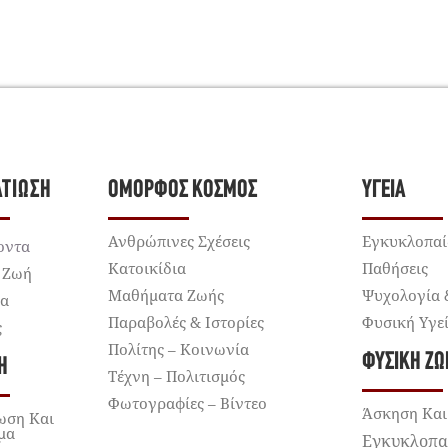
ΛΤΊΩΣΗ
ΌΜΟΡΦΟΣ ΚΌΣΜΟΣ
ΥΓΕΊΑ
Ανθρώπινες Σχέσεις
Εγκυκλοπαί
οντα
Κατοικίδια
Παθήσεις
 Ζωή
Μαθήματα Ζωής
Ψυχολογία 
ια
Παραβολές & Ιστορίες
Φυσική Υγε
ς
Πολίτης – Κοινωνία
ΦΥΣΙΚΉ ΖΩ
Ή
Τέχνη – Πολιτισμός
Φωτογραφίες – Βίντεο
Άσκηση Και
ωση Και
μα
Εγκυκλοπα