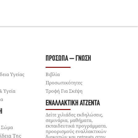
ΠΡΌΣΩΠΑ – ΓΝΏΣΗ
δεια Υγείας
Βιβλία
Προσωπικότητες
& Υγεία
Τροφή Για Σκέψη
ία
ΕΝΑΛΛΑΚΤΙΚΉ ΑΤΖΈΝΤΑ
Ή
Δείτε χιλιάδες εκδηλώσεις,
σεμινάρια, μαθήματα,
εκπαιδευτικά προγράμματα,
 Σώμα
προορισμούς εναλλακτικών
ίδεια Της
διακοπών και retreats στην