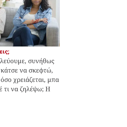
εις;
ηλεύουμε, συνήθως
 κάτσε να σκεφτώ,
όσο χρειάζεται, μπα
έ τι να ζηλέψω; Η