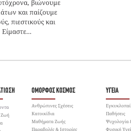
υτόχρονα, βιώνουμε
άτων και παίζουμε
ύς, πιεστικούς και
Είμαστε...
ΛΤΊΩΣΗ
ΌΜΟΡΦΟΣ ΚΌΣΜΟΣ
ΥΓΕΊΑ
Ανθρώπινες Σχέσεις
Εγκυκλοπαί
οντα
Κατοικίδια
Παθήσεις
 Ζωή
Μαθήματα Ζωής
Ψυχολογία 
ια
Παραβολές & Ιστορίες
Φυσική Υγε
ς