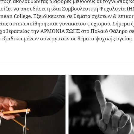
τυξη ακολουθώντας διάφορες μεθόδους αυτογνωσίας κα
σίζει να σπουδάσει η ίδια Συμβουλευτική Ψυχολογία (HN
nean College. Εξειδικεύεται σε θέματα σχέσεων & επικο
είας αυτοπεποίθησης και γυναικείου ψυχισμού. Σήμερα έχ
χοθεραπείας την ΑΡΜΟΝΙΑ ΖΩΗΣ στο Παλαιό Φάληρο σε
εξειδικευμένων συνεργατών σε θέματα ψυχικής υγείας.