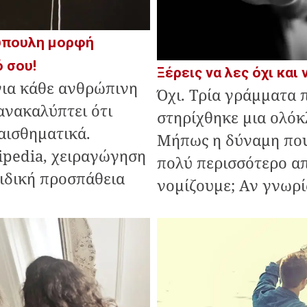
 ύπουλη μορφή
ό σου!
Ξέρεις να λες όχι και 
για κάθε ανθρώπινη
Όχι. Τρία γράμματα 
ανακαλύπτει ότι
στηρίχθηκε μια ολό
αισθηματικά.
Μήπως η δύναμη που
ipedia, χειραγώγηση
πολύ περισσότερο α
ειδική προσπάθεια
νομίζουμε; Αν γνωρίζ