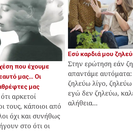
Εσύ καρδιά μου ζηλεύ
Στην ερώτηση εάν ζ
χέση που έχουμε
απαντάμε αυτόματα:
 εαυτό μας… Οι
ζηλεύω λίγο, ζηλεύω 
καθρέφτες μας
εγώ δεν ζηλεύω, καλ
ότι αρκετοί
αλήθεια...
ι τους, κάποιοι από
λοι όχι και συνήθως
ήγουν στο ότι οι