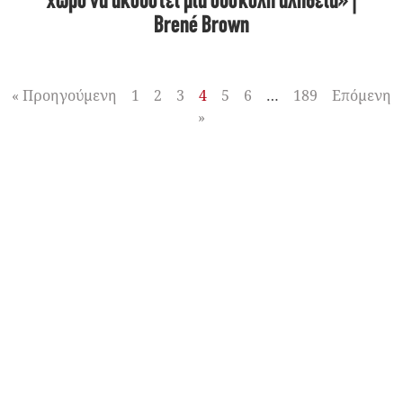
χώρο να ακουστεί μια δύσκολη αλήθεια» |
Brené Brown
« Προηγούμενη
1
2
3
4
5
6
…
189
Επόμενη
»