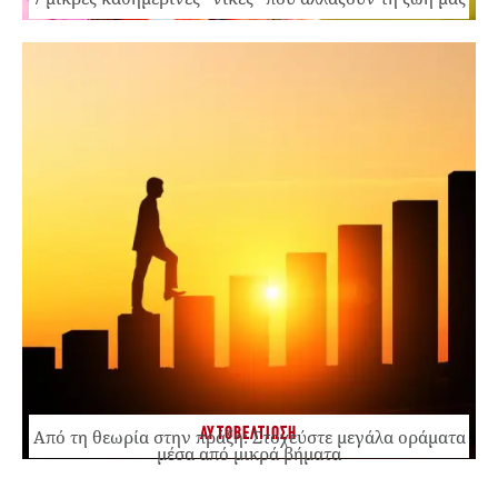
ΑΥΤΟΒΕΛΤΙΩΣΗ
Από τη θεωρία στην πράξη: Στοχεύστε μεγάλα οράματα
μέσα από μικρά βήματα