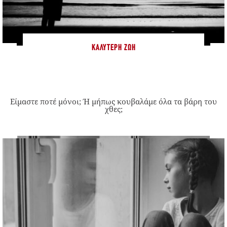
ΚΑΛΎΤΕΡΗ ΖΩΉ
Είμαστε ποτέ μόνοι; Ή μήπως κουβαλάμε όλα τα βάρη του
χθες;