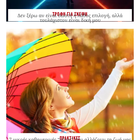
ΤΡΟΦΗ ΓΙΑ ΣΚΕΨΗ
Δεν ξέρω αν είναι σωστή ή λάθος επιλογή, αλλά
τουλάχιστον είναι δική μου
ΠΡΑΚΤΙΚΕΣ
7 μικρές καθημερινές “νίκες” που αλλάζουν τη ζωή μας