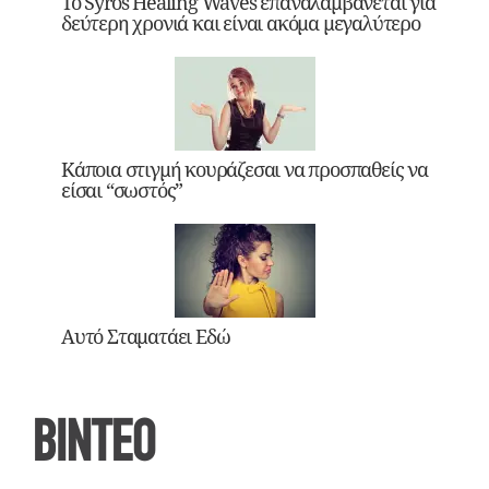
Το Syros Healing Waves επαναλαμβάνεται για
δεύτερη χρονιά και είναι ακόμα μεγαλύτερο
Κάποια στιγμή κουράζεσαι να προσπαθείς να
είσαι “σωστός”
Αυτό Σταματάει Εδώ
ΒΙΝΤΕΟ