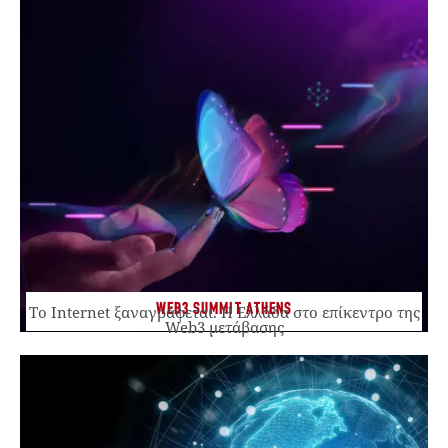
WEB3 SUMMIT ATHENS
Το Internet ξαναγράφεται. Η Ελλάδα στο επίκεντρο της
Web3 μετάβασης