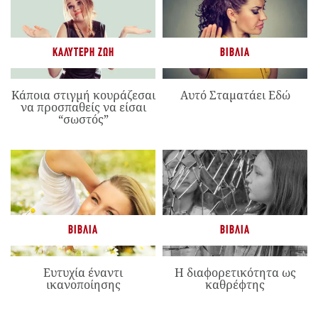
ΚΑΛΎΤΕΡΗ ΖΩΉ
ΒΙΒΛΊΑ
Κάποια στιγμή κουράζεσαι
Αυτό Σταματάει Εδώ
να προσπαθείς να είσαι
“σωστός”
ΒΙΒΛΊΑ
ΒΙΒΛΊΑ
Ευτυχία έναντι
Η διαφορετικότητα ως
ικανοποίησης
καθρέφτης