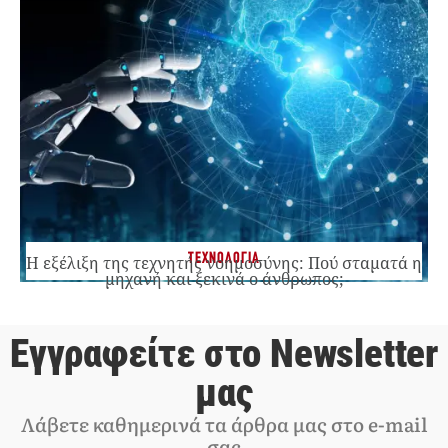
ΤΕΧΝΟΛΟΓΙΑ
Η εξέλιξη της τεχνητής νοημοσύνης: Πού σταματά η
μηχανή και ξεκινά ο άνθρωπος;
Εγγραφείτε στο Newsletter
μας
Λάβετε καθημερινά τα άρθρα μας στο e-mail
σας