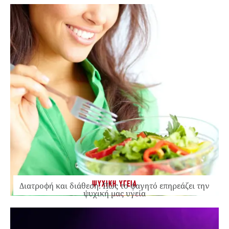
ΨΥΧΙΚΗ ΥΓΕΙΑ
Διατροφή και διάθεση: Πώς το φαγητό επηρεάζει την
ψυχική μας υγεία