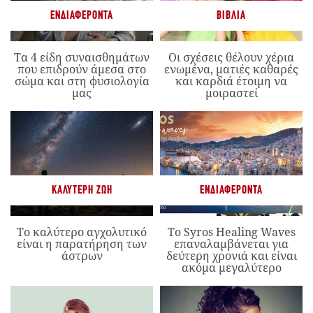
ΕΝΔΙΑΦΈΡΟΝΤΑ
ΒΙΒΛΊΑ
Τα 4 είδη συναισθημάτων
Οι σχέσεις θέλουν χέρια
που επιδρούν άμεσα στο
ενωμένα, ματιές καθαρές
σώμα και στη φυσιολογία
και καρδιά έτοιμη να
μας
μοιραστεί
ΚΑΛΎΤΕΡΗ ΖΩΉ
ΕΝΔΙΑΦΈΡΟΝΤΑ
Το καλύτερο αγχολυτικό
Το Syros Healing Waves
είναι η παρατήρηση των
επαναλαμβάνεται για
άστρων
δεύτερη χρονιά και είναι
ακόμα μεγαλύτερο