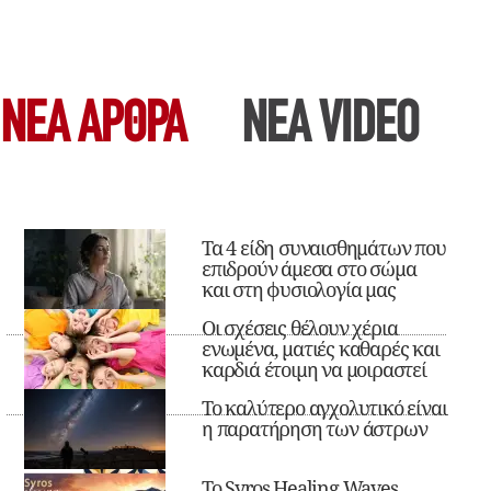
ΝΕΑ ΆΡΘΡΑ
ΝΕΑ VIDEO
Τα 4 είδη συναισθημάτων που
επιδρούν άμεσα στο σώμα
και στη φυσιολογία μας
Οι σχέσεις θέλουν χέρια
ενωμένα, ματιές καθαρές και
καρδιά έτοιμη να μοιραστεί
Το καλύτερο αγχολυτικό είναι
η παρατήρηση των άστρων
Το Syros Healing Waves