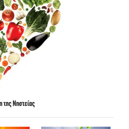
η της Νηστείας