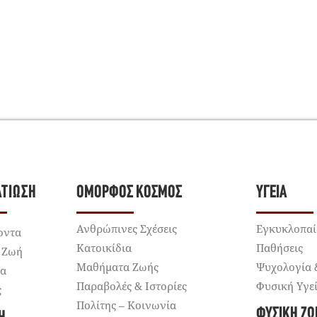
ΛΤΊΩΣΗ
ΌΜΟΡΦΟΣ ΚΌΣΜΟΣ
ΥΓΕΊΑ
Ανθρώπινες Σχέσεις
Εγκυκλοπαί
οντα
Κατοικίδια
Παθήσεις
 Ζωή
Μαθήματα Ζωής
Ψυχολογία 
ια
Παραβολές & Ιστορίες
Φυσική Υγε
ς
Πολίτης – Κοινωνία
ΦΥΣΙΚΉ ΖΩ