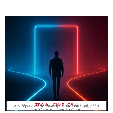
ΤΡΟΦΗ ΓΙΑ ΣΚΕΨΗ
Δεν ξέρω αν είναι σωστή ή λάθος επιλογή, αλλά
τουλάχιστον είναι δική μου