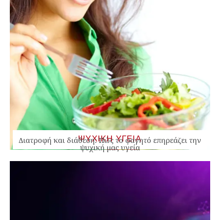
ΨΥΧΙΚΗ ΥΓΕΙΑ
Διατροφή και διάθεση: Πώς το φαγητό επηρεάζει την
ψυχική μας υγεία