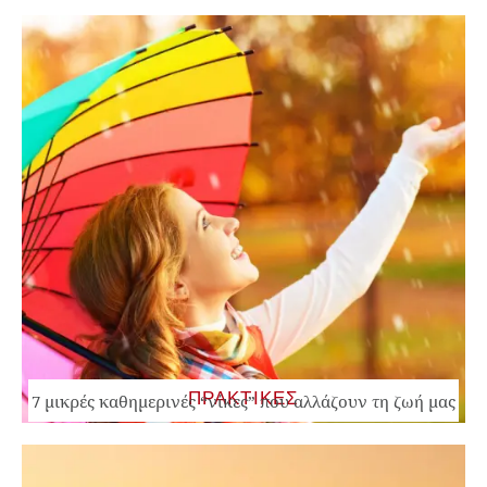
ΠΡΑΚΤΙΚΕΣ
7 μικρές καθημερινές “νίκες” που αλλάζουν τη ζωή μας