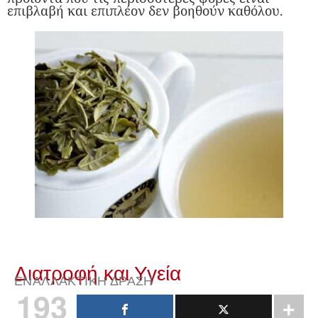
επιβλαβή και επιπλέον δεν βοηθούν καθόλου.
Διατροφή και Υγεία
ΕΝΑΛΛΑΚΤΙΚΉ ΔΡΆΣΗ
193