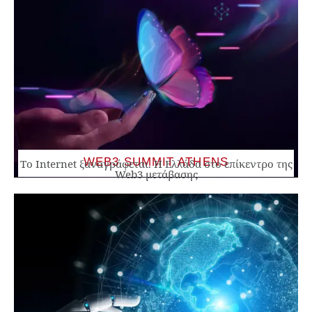
WEB3 SUMMIT ATHENS
Το Internet ξαναγράφεται. Η Ελλάδα στο επίκεντρο της
Web3 μετάβασης