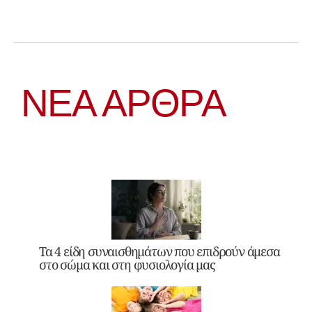
ΝΕΑ ΆΡΘΡΑ
Τα 4 είδη συναισθημάτων που επιδρούν άμεσα
στο σώμα και στη φυσιολογία μας