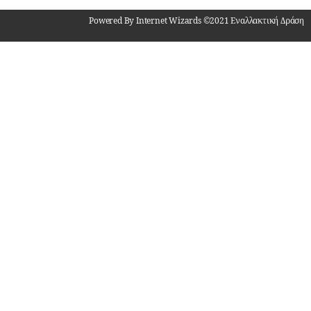
Powered By Internet Wizards ©2021 Εναλλακτική Δράση