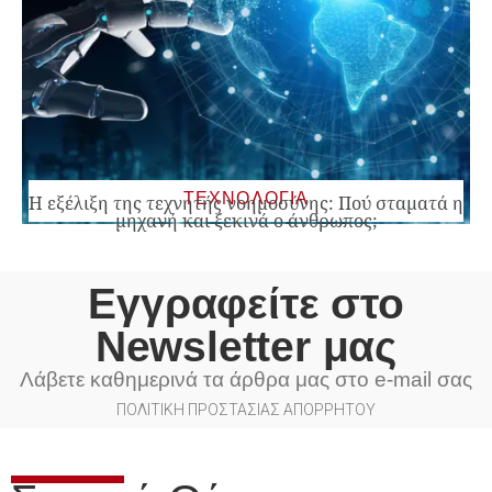
ΤΕΧΝΟΛΟΓΙΑ
Η εξέλιξη της τεχνητής νοημοσύνης: Πού σταματά η
μηχανή και ξεκινά ο άνθρωπος;
Εγγραφείτε στο
Newsletter μας
Λάβετε καθημερινά τα άρθρα μας στο e-mail σας
ΠΟΛΙΤΙΚΗ ΠΡΟΣΤΑΣΙΑΣ ΑΠΟΡΡΗΤΟΥ