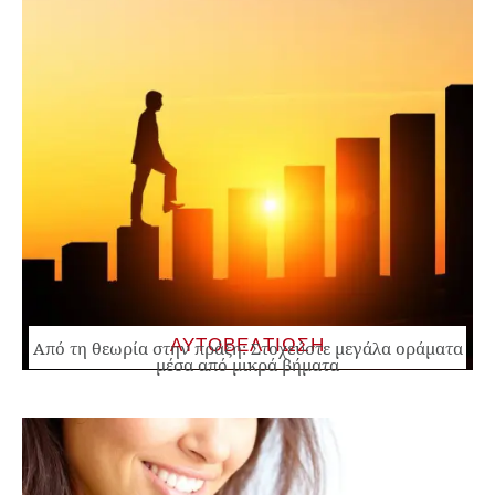
ΑΥΤΟΒΕΛΤΙΩΣΗ
Από τη θεωρία στην πράξη: Στοχεύστε μεγάλα οράματα
μέσα από μικρά βήματα