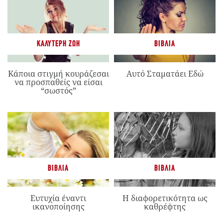
ΚΑΛΎΤΕΡΗ ΖΩΉ
ΒΙΒΛΊΑ
Κάποια στιγμή κουράζεσαι
Αυτό Σταματάει Εδώ
να προσπαθείς να είσαι
“σωστός”
ΒΙΒΛΊΑ
ΒΙΒΛΊΑ
Ευτυχία έναντι
Η διαφορετικότητα ως
ικανοποίησης
καθρέφτης