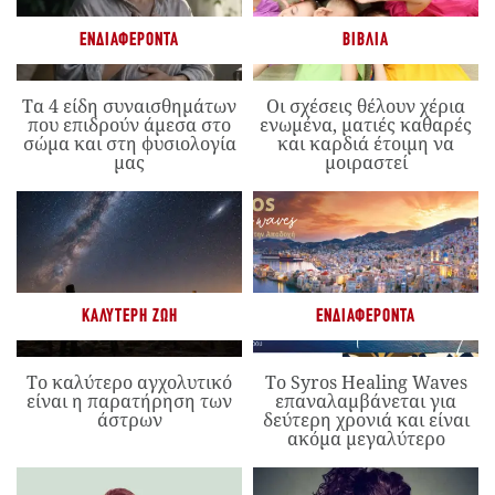
ΕΝΔΙΑΦΈΡΟΝΤΑ
ΒΙΒΛΊΑ
Τα 4 είδη συναισθημάτων
Οι σχέσεις θέλουν χέρια
που επιδρούν άμεσα στο
ενωμένα, ματιές καθαρές
σώμα και στη φυσιολογία
και καρδιά έτοιμη να
μας
μοιραστεί
ΚΑΛΎΤΕΡΗ ΖΩΉ
ΕΝΔΙΑΦΈΡΟΝΤΑ
Το καλύτερο αγχολυτικό
Το Syros Healing Waves
είναι η παρατήρηση των
επαναλαμβάνεται για
άστρων
δεύτερη χρονιά και είναι
ακόμα μεγαλύτερο