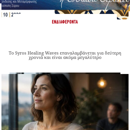
ΕΝΔΙΑΦΈΡΟΝΤΑ
Το Syros Healing Waves επαναλαμβάνεται για δεύτερη
χρονιά και είναι ακόμα μεγαλύτερο