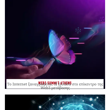
WEB3 SUMMIT ATHENS
Το Internet ξαναγράφεται. Η Ελλάδα στο επίκεντρο της
Web3 μετάβασης