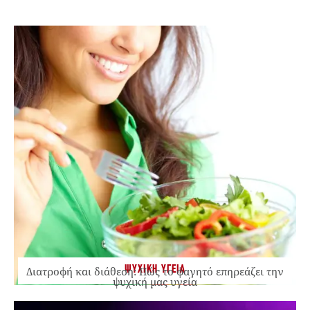
ΨΥΧΙΚΗ ΥΓΕΙΑ
Διατροφή και διάθεση: Πώς το φαγητό επηρεάζει την
ψυχική μας υγεία