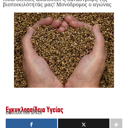
βιοποικιλότητάς μας! Μονόδρομος ο αγώνας
Εγκυκλοπαίδεια Υγείας
ΕΝΑΛΛΑΚΤΙΚΉ ΔΡΆΣΗ