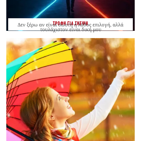
ΤΡΟΦΗ ΓΙΑ ΣΚΕΨΗ
Δεν ξέρω αν είναι σωστή ή λάθος επιλογή, αλλά
τουλάχιστον είναι δική μου