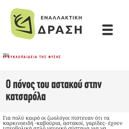
ΖΏΑ
ΕΓΚΥΚΛΟΠΑΊΔΕΙΑ ΤΗΣ ΦΎΣΗΣ
O πόνος του αστακού στην
κατσαρόλα
Για πολύ καιρό οι ζωολόγοι πίστευαν ότι τα
καρκινοειδή -καβούρια, αστακοί, γαρίδες- έχουν
υπερβολικά απλό νευρικό σύστημα για να