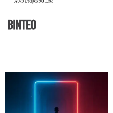
Αυτό Σταματάει Εδώ
ΒΙΝΤΕΟ