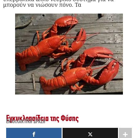
μπορούν να νιώσουν πόνο. Τα
Εγκυκλοπαίδεια της Φύσης
ΕΝΑΛΛΑΚΤΙΚΉ ΔΡΆΣΗ