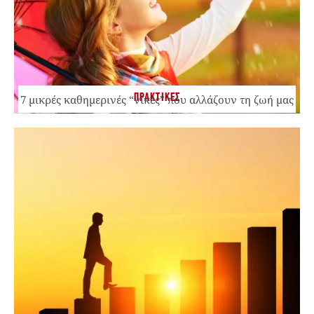
ΠΡΑΚΤΙΚΕΣ
7 μικρές καθημερινές “νίκες” που αλλάζουν τη ζωή μας