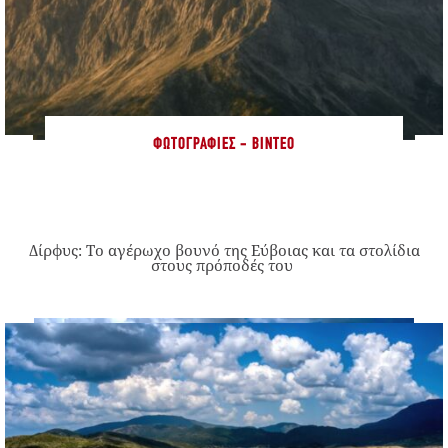
ΦΩΤΟΓΡΑΦΊΕΣ - ΒΊΝΤΕΟ
Δίρφυς: Το αγέρωχο βουνό της Εύβοιας και τα στολίδια
στους πρόποδές του