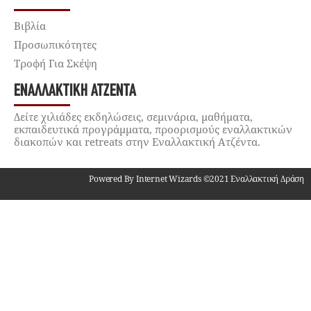
Βιβλία
Προσωπικότητες
Τροφή Για Σκέψη
ΕΝΑΛΛΑΚΤΙΚΉ ΑΤΖΈΝΤΑ
Δείτε χιλιάδες εκδηλώσεις, σεμινάρια, μαθήματα,
εκπαιδευτικά προγράμματα, προορισμούς εναλλακτικών
διακοπών και retreats στην Εναλλακτική Ατζέντα.
Powered By Internet Wizards ©2021 Εναλλακτική Δράση