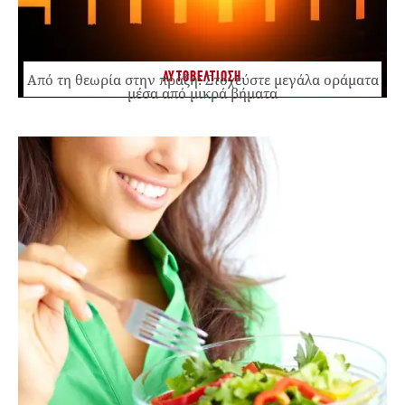
ΑΥΤΟΒΕΛΤΙΩΣΗ
Από τη θεωρία στην πράξη: Στοχεύστε μεγάλα οράματα
μέσα από μικρά βήματα