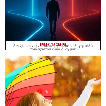
ΤΡΟΦΗ ΓΙΑ ΣΚΕΨΗ
Δεν ξέρω αν είναι σωστή ή λάθος επιλογή, αλλά
τουλάχιστον είναι δική μου