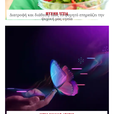
ΨΥΧΙΚΗ ΥΓΕΙΑ
Διατροφή και διάθεση: Πώς το φαγητό επηρεάζει την
ψυχική μας υγεία