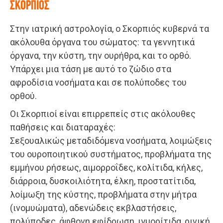
ΣΚΟΡΠΙΟΣ
Στην ιατρική αστρολογία, ο Σκορπιός κυβερνά τα
ακόλουθα όργανα του σώματος: τα γεννητικά
όργανα, την κύστη, την ουρήθρα, και το ορθό.
Υπάρχει μια τάση με αυτό το ζώδιο στα
αφροδίσια νοσήματα και σε πολύποδες του
ορθού.
Οι Σκορπιοί είναι επιρρεπείς στις ακόλουθες
παθήσεις και διαταραχές:
Σεξουαλικώς μεταδιδόμενα νοσήματα, λοιμώξεις
του ουροποιητικού συστήματος, προβλήματα της
εμμήνου ρήσεως, αιμορροΐδες, κολίτιδα, κήλες,
διάρροια, δυσκοιλιότητα, έλκη, προστατίτιδα,
λοίμωξη της κύστης, προβλήματα στην μήτρα
(ινομυώματα), αδενώδεις εκβλαστήσεις,
πολύποδες, άφθονη εφίδρωση, ιγμορίτιδα, ρινική