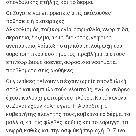
σπονδυλικής στήλης, και το δέρμα.
Οι Ζυγοί είναι επιρρεπείς στις ακόλουθες
παθήσεις ή διαταραχές:
Αλκοολισμός, τοξικομανία, οσφυαλγία, νεφρίτιδα,
ακράτεια, έκζεμα, ακμή, διαβήτης, νεφρική
ανεπάρκεια, λοίμωξη στην κύστη, λοίμωξη του
ουροποιητικού συστήματος, προβλήματα στους
επινεφρίδιους αδένες, αφροδίσια νοσήματα,
προβλήματα στις ωοθήκες.
Οι γυναίκες τείνουν να έχουν ωραία σπονδυλική
στήλη και καμπυλωτούς γλουτούς, ενώ οι άνδρες
έχουν καλοσχηματισμένες πλάτες. Κατά κανόνα,
οι Ζυγοί έχουν καλή υγεία. Η Αφροδίτη, ο
κυβερνήτης πλανήτης τους, κυβερνά το δέρμα, τα
μαλλιά, και τις φλέβες, καθώς και το λάρυγγα, τα
νεφρά, καθώς και την οσφυϊκή περιοχή. Οι Ζυγοί