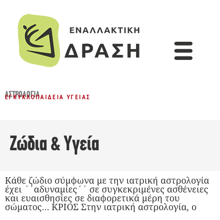
ΑΣΤΡΟΛΟΓΊΑ
ΕΓΚΥΚΛΟΠΑΊΔΕΙΑ ΥΓΕΊΑΣ
Ζώδια & Υγεία
Κάθε ζώδιο σύμφωνα με την ιατρική αστρολογία
έχει ΄΄αδυναμίες΄΄ σε συγκεκριμένες ασθένειες
και ευαισθησίες σε διαφορετικά μέρη του
σώματος… ΚΡΙΟΣ Στην ιατρική αστρολογία, o