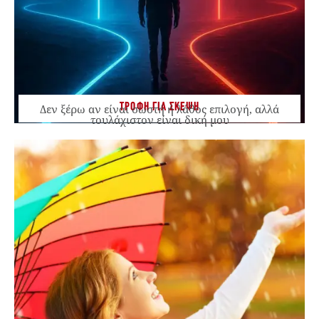
ΤΡΟΦΗ ΓΙΑ ΣΚΕΨΗ
Δεν ξέρω αν είναι σωστή ή λάθος επιλογή, αλλά
τουλάχιστον είναι δική μου