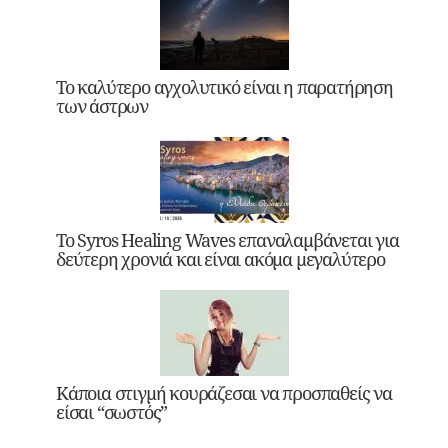
Το καλύτερο αγχολυτικό είναι η παρατήρηση
των άστρων
Το Syros Healing Waves επαναλαμβάνεται για
δεύτερη χρονιά και είναι ακόμα μεγαλύτερο
Κάποια στιγμή κουράζεσαι να προσπαθείς να
είσαι “σωστός”