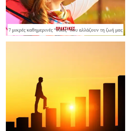
ΠΡΑΚΤΙΚΕΣ
7 μικρές καθημερινές “νίκες” που αλλάζουν τη ζωή μας