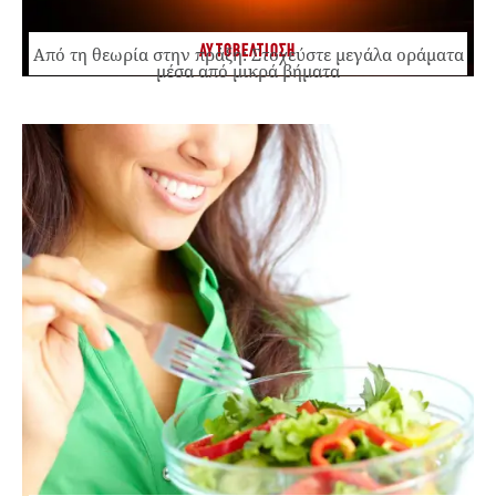
ΑΥΤΟΒΕΛΤΙΩΣΗ
Από τη θεωρία στην πράξη: Στοχεύστε μεγάλα οράματα
μέσα από μικρά βήματα