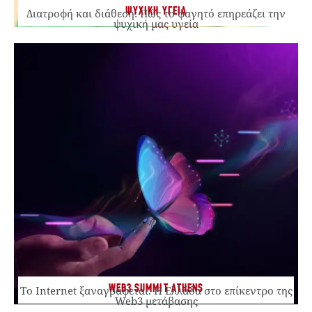
ΨΥΧΙΚΗ ΥΓΕΙΑ
Διατροφή και διάθεση: Πώς το φαγητό επηρεάζει την
ψυχική μας υγεία
WEB3 SUMMIT ATHENS
Το Internet ξαναγράφεται. Η Ελλάδα στο επίκεντρο της
Web3 μετάβασης