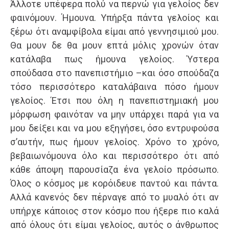
Άλλοτε υπέφερα πολύ να περνώ για γελοίος δεν
φαινόμουν. Ήμουνα. Υπήρξα πάντα γελοίος και
ξέρω ότι αναμφίβολα είμαι από γεννησιμιού μου.
Θα μουν δε θα μουν επτά μόλις χρονών όταν
κατάλαβα πως ήμουνα γελοίος. Ύστερα
σπούδασα στο πανεπιστήμιο –και όσο σπούδαζα
τόσο περισσότερο καταλάβαινα πόσο ήμουν
γελοίος. Έτσι που όλη η πανεπιστημιακή μου
μόρφωση φαινόταν να μην υπάρχει παρά για να
μου δείξει και να μου εξηγήσει, όσο εντρυφούσα
σ’αυτήν, πως ήμουν γελοίος. Χρόνο το χρόνο,
βεβαιωνόμουνα όλο και περισσότερο ότι από
κάθε άποψη παρουσίαζα ένα γελοίο πρόσωπο.
Όλος ο κόσμος με κορόιδευε παντού και πάντα.
Αλλά κανενός δεν πέρναγε από το μυαλό ότι αν
υπήρχε κάποιος στον κόσμο που ήξερε πιο καλά
από όλους ότι είμαι γελοίος, αυτός ο άνθρωπος