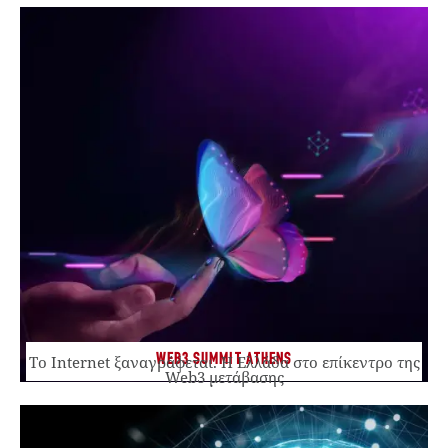
WEB3 SUMMIT ATHENS
Το Internet ξαναγράφεται. Η Ελλάδα στο επίκεντρο της
Web3 μετάβασης