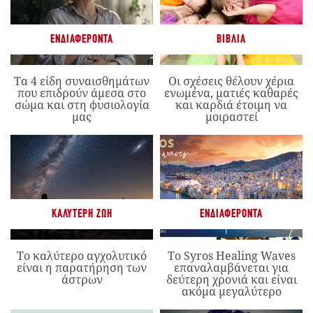
ΕΝΔΙΑΦΈΡΟΝΤΑ
ΒΙΒΛΊΑ
Τα 4 είδη συναισθημάτων
Οι σχέσεις θέλουν χέρια
που επιδρούν άμεσα στο
ενωμένα, ματιές καθαρές
σώμα και στη φυσιολογία
και καρδιά έτοιμη να
μας
μοιραστεί
ΚΑΛΎΤΕΡΗ ΖΩΉ
ΕΝΔΙΑΦΈΡΟΝΤΑ
Το καλύτερο αγχολυτικό
Το Syros Healing Waves
είναι η παρατήρηση των
επαναλαμβάνεται για
άστρων
δεύτερη χρονιά και είναι
ακόμα μεγαλύτερο