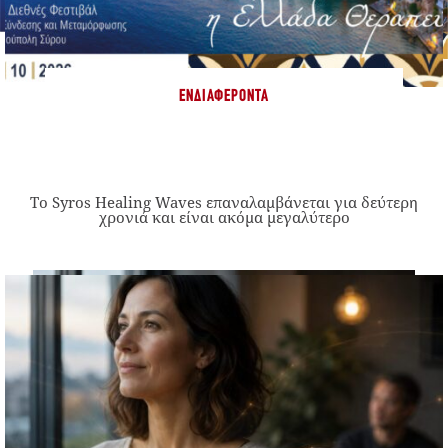
ΕΝΔΙΑΦΈΡΟΝΤΑ
Το Syros Healing Waves επαναλαμβάνεται για δεύτερη
χρονιά και είναι ακόμα μεγαλύτερο