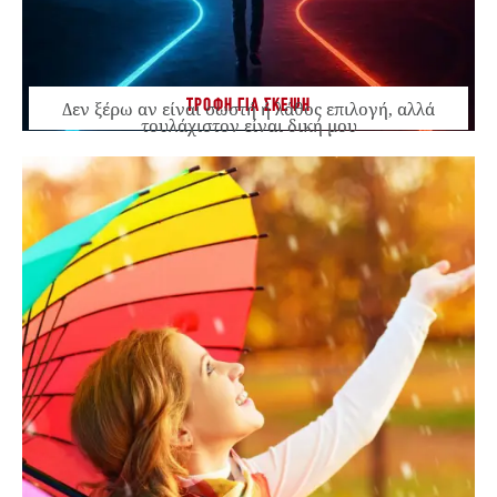
ΤΡΟΦΗ ΓΙΑ ΣΚΕΨΗ
Δεν ξέρω αν είναι σωστή ή λάθος επιλογή, αλλά
τουλάχιστον είναι δική μου