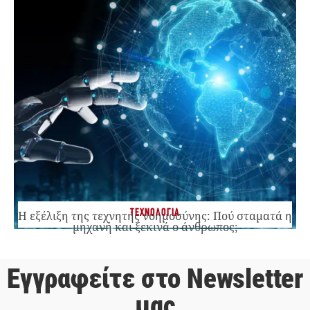
ΤΕΧΝΟΛΟΓΙΑ
Η εξέλιξη της τεχνητής νοημοσύνης: Πού σταματά η
μηχανή και ξεκινά ο άνθρωπος;
Εγγραφείτε στο Newsletter
μας