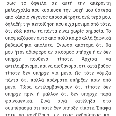
Ίσως το όφειλα σε αυτή την απέραντη
μελαγχολία που κυρίευσε την ψυχή μου ύστερα
από κάποιο γεγονός απροσμέτρητα ανώτερό μου,
δηλαδή: την πεποίθηση που είχα μόνιμα από τότε,
ότι εδώ κάτω τα πάντα είναι χωρίς σημασία. Το
υποψιαζόμουν αυτό από πολύ καιρό αλλά ξαφνικά
βεβαιώθηκα απόλυτα. Ένιωσα απότομα ότι θα
μου ήταν αδιάφορο αν ο κόσμος υπήρχε ή αν δεν
υπήρχε πουθενά τίποτε. Άρχισα να
αντιλαμβάνομαι και να αισθάνομαι ότι κατά βάθος
τίποτε δεν υπήρχε για μένα. Ως τότε νόμιζα
πάντα ότι πολλά πράγματα υπήρξαν πριν από
μένα. Τώρα αντιλαμβανόμουν ότι τίποτε δεν
υπήρχε πριν, ή μάλλον ότι δεν υπήρχε παρά
φαινομενικά. Σιγά σιγά κατέληξα στο
συμπέρασμα ότι ποτέ δεν υπήρξε τίποτε. Έπαψα
τότε να ερεθίζομαι με τους ανθρώπους και