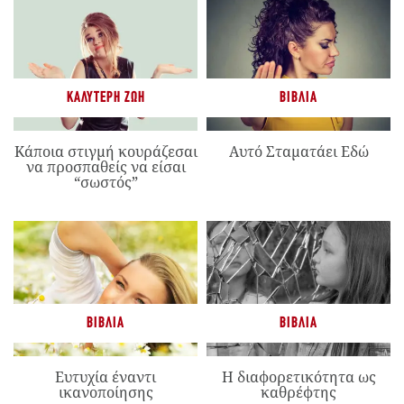
ΚΑΛΎΤΕΡΗ ΖΩΉ
ΒΙΒΛΊΑ
Κάποια στιγμή κουράζεσαι
Αυτό Σταματάει Εδώ
να προσπαθείς να είσαι
“σωστός”
ΒΙΒΛΊΑ
ΒΙΒΛΊΑ
Ευτυχία έναντι
Η διαφορετικότητα ως
ικανοποίησης
καθρέφτης