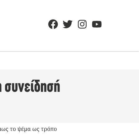
η συνείδησή
μως το ψέμα ως τρόπο