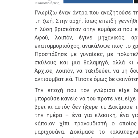
Κοινοποιήσεις
Γνωρίζω έναν άντρα που αναζητούσε τ
τη ζωή. Στην αρχή, ίσως επειδή γεννή
η λύση βρισκόταν στην ευμάρεια που ε
Αφού, λοιπόν, έγινε μηχανικός, α
εκατομμυριούχος, ανακάλυψε πως το χρ
Προσπάθησε με γυναίκες, με πολυτελ
σκύλους και μια θαλαμηγό, αλλά κι 
Άρχισε, λοιπόν, να ταξιδεύει, να μη δου
αντισυμβατικά. Τίποτε όμως δε φαινόταν
Την εποχή που τον γνώρισα είχε δ
μπορούσε κανείς να του προτείνει, είχε
βρει κι αυτός δεν ήξερε τι. Δοκίμασε 
την ημέρα – ένα για κλασική, ένα γ
κάποιον χίπι τραγουδιστή ο οποίο
μαριχουάνα. Δοκίμασε το καλλιτεχνι