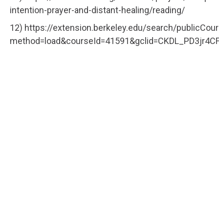
intention-prayer-and-distant-healing/reading/
12) https://extension.berkeley.edu/search/publicCou
method=load&courseId=41591&gclid=CKDL_PD3jr4