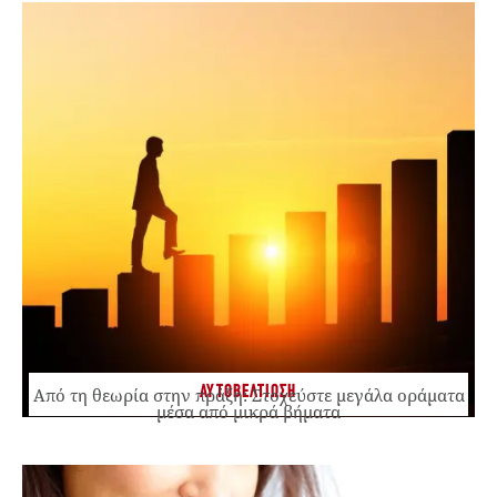
ΑΥΤΟΒΕΛΤΙΩΣΗ
Από τη θεωρία στην πράξη: Στοχεύστε μεγάλα οράματα
μέσα από μικρά βήματα