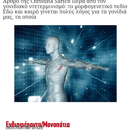
Άρθρο της Christina Sarich Πέρα από τον
γονιδιακό ντετερμινισμό: το μορφογενετικό πεδίο
Εδώ και καιρό γίνεται πολύς λόγος για τα γονίδιά
μας, τα οποία
Ενδιαφέροντα
/
Μονοπάτια
ΕΝΑΛΛΑΚΤΙΚΉ ΔΡΆΣΗ