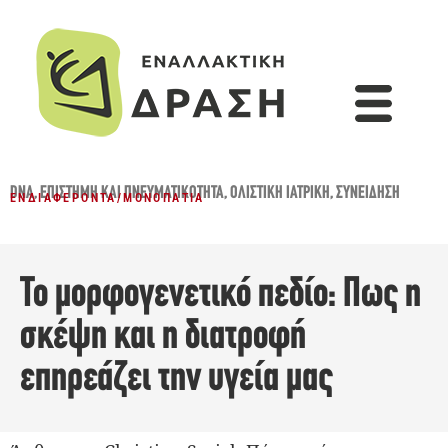
DNA
,
ΕΠΙΣΤΉΜΗ ΚΑΙ ΠΝΕΥΜΑΤΙΚΌΤΗΤΑ
,
ΟΛΙΣΤΙΚΉ ΙΑΤΡΙΚΉ
,
ΣΥΝΕΊΔΗΣΗ
ΕΝΔΙΑΦΈΡΟΝΤΑ
/
ΜΟΝΟΠΆΤΙΑ
Το μορφογενετικό πεδίο: Πως η
σκέψη και η διατροφή
επηρεάζει την υγεία μας