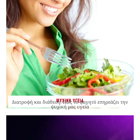
ΨΥΧΙΚΗ ΥΓΕΙΑ
Διατροφή και διάθεση: Πώς το φαγητό επηρεάζει την
ψυχική μας υγεία