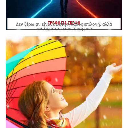
ΤΡΟΦΗ ΓΙΑ ΣΚΕΨΗ
Δεν ξέρω αν είναι σωστή ή λάθος επιλογή, αλλά
τουλάχιστον είναι δική μου