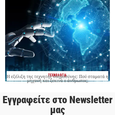
ΤΕΧΝΟΛΟΓΙΑ
Η εξέλιξη της τεχνητής νοημοσύνης: Πού σταματά η
μηχανή και ξεκινά ο άνθρωπος;
Εγγραφείτε στο Newsletter
μας