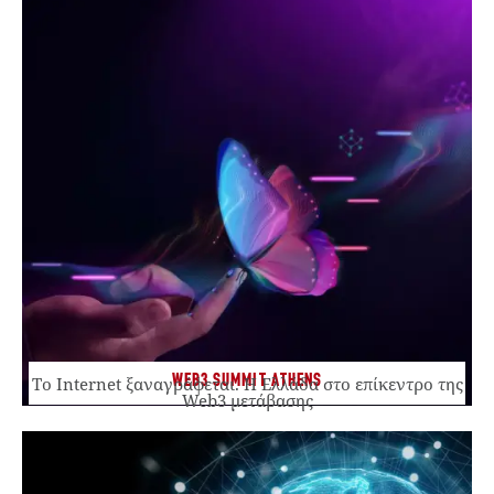
WEB3 SUMMIT ATHENS
Το Internet ξαναγράφεται. Η Ελλάδα στο επίκεντρο της
Web3 μετάβασης