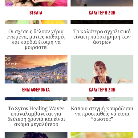
ΒΙΒΛΊΑ
ΚΑΛΎΤΕΡΗ ΖΩΉ
Οι σχέσεις θέλουν χέρια
Το καλύτερο αγχολυτικό
ενωμένα, ματιές καθαρές
είναι η παρατήρηση των
και καρδιά έτοιμη να
άστρων
μοιραστεί
ΕΝΔΙΑΦΈΡΟΝΤΑ
ΚΑΛΎΤΕΡΗ ΖΩΉ
Το Syros Healing Waves
Κάποια στιγμή κουράζεσαι
επαναλαμβάνεται για
να προσπαθείς να είσαι
δεύτερη χρονιά και είναι
“σωστός”
ακόμα μεγαλύτερο