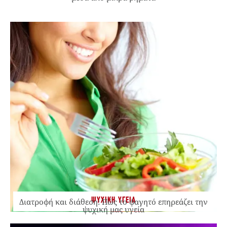
ΨΥΧΙΚΗ ΥΓΕΙΑ
Διατροφή και διάθεση: Πώς το φαγητό επηρεάζει την
ψυχική μας υγεία