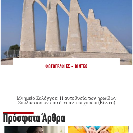
ΦΩΤΟΓΡΑΦΊΕΣ - ΒΊΝΤΕΟ
Μνημείο Ζαλόγγου: Η αυτοθυσία των ηρωίδων
Σουλιωτισσών που έπεσαν «εν χορώ» (Βίντεο)
Πρόσφατα Άρθρα