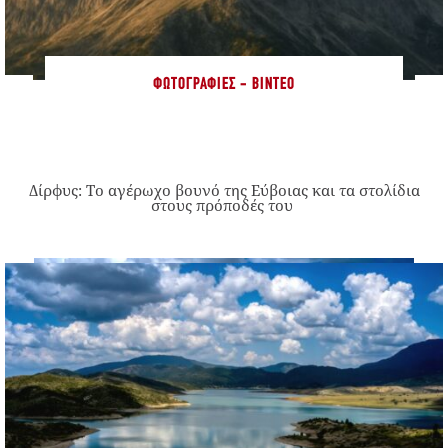
ΦΩΤΟΓΡΑΦΊΕΣ - ΒΊΝΤΕΟ
Δίρφυς: Το αγέρωχο βουνό της Εύβοιας και τα στολίδια
στους πρόποδές του