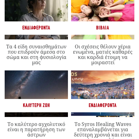
ΕΝΔΙΑΦΈΡΟΝΤΑ
ΒΙΒΛΊΑ
Τα 4 είδη συναισθημάτων
Οι σχέσεις θέλουν χέρια
που επιδρούν άμεσα στο
ενωμένα, ματιές καθαρές
σώμα και στη φυσιολογία
και καρδιά έτοιμη να
μας
μοιραστεί
ΚΑΛΎΤΕΡΗ ΖΩΉ
ΕΝΔΙΑΦΈΡΟΝΤΑ
Το καλύτερο αγχολυτικό
Το Syros Healing Waves
είναι η παρατήρηση των
επαναλαμβάνεται για
άστρων
δεύτερη χρονιά και είναι