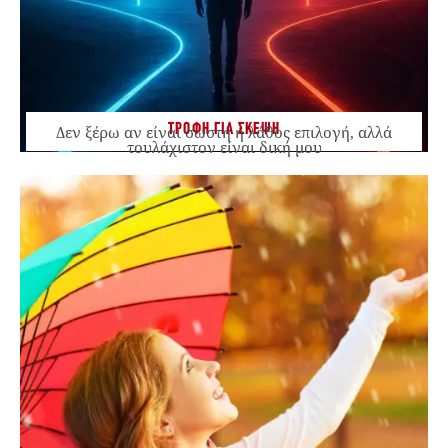
ΤΡΟΦΗ ΓΙΑ ΣΚΕΨΗ
Δεν ξέρω αν είναι σωστή ή λάθος επιλογή, αλλά
τουλάχιστον είναι δική μου