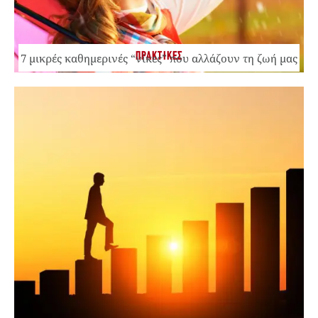
ΠΡΑΚΤΙΚΕΣ
7 μικρές καθημερινές “νίκες” που αλλάζουν τη ζωή μας