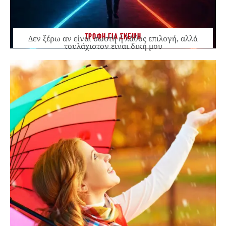
ΤΡΟΦΗ ΓΙΑ ΣΚΕΨΗ
Δεν ξέρω αν είναι σωστή ή λάθος επιλογή, αλλά
τουλάχιστον είναι δική μου