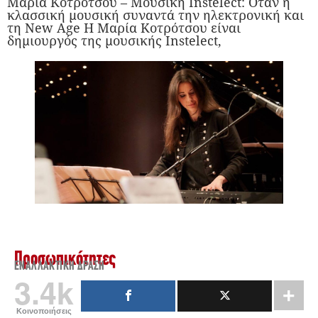
Μαρία Κοτρότσου – Μουσική Instelect: Όταν η
κλασσική μουσική συναντά την ηλεκτρονική και
τη New Age Η Μαρία Κοτρότσου είναι
δημιουργός της μουσικής Instelect,
Προσωπικότητες
ΕΝΑΛΛΑΚΤΙΚΉ ΔΡΆΣΗ
3.4k
Κοινοποιήσεις