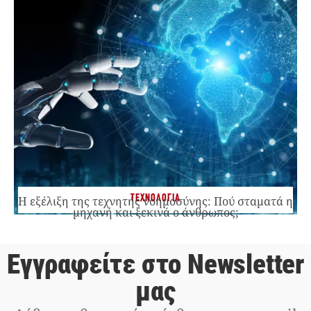
ΤΕΧΝΟΛΟΓΙΑ
Η εξέλιξη της τεχνητής νοημοσύνης: Πού σταματά η
μηχανή και ξεκινά ο άνθρωπος;
Εγγραφείτε στο Newsletter
μας