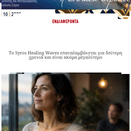
ΕΝΔΙΑΦΈΡΟΝΤΑ
Το Syros Healing Waves επαναλαμβάνεται για δεύτερη
χρονιά και είναι ακόμα μεγαλύτερο