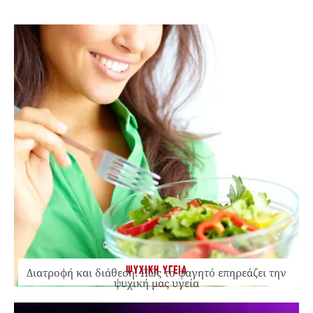
ΨΥΧΙΚΗ ΥΓΕΙΑ
Διατροφή και διάθεση: Πώς το φαγητό επηρεάζει την
ψυχική μας υγεία