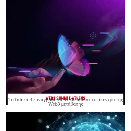
WEB3 SUMMIT ATHENS
Το Internet ξαναγράφεται. Η Ελλάδα στο επίκεντρο της
Web3 μετάβασης