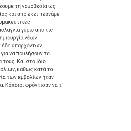
δέουμε τη νομοθεσία ως
ας και από εκεί περνάμε
αρμακευτικές
ολαγνία γύρω από τις
δημιουργία νέων
 ήδη υπαρχόντων
 για να πουλήσουν τα
τους. Και στο ίδιο
βολίων, καθώς κατά το
νία των εμβολίων ήταν
. Κάποιοι φρόντισαν να τ’