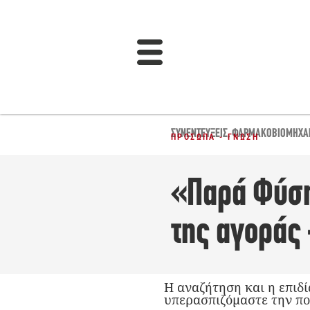
ΣΥΝΕΝΤΕΎΞΕΙΣ
,
ΦΑΡΜΑΚΟΒΙΟΜΗΧΑ
ΠΡΌΣΩΠΑ - ΓΝΏΣΗ
«Παρά Φύση
της αγοράς
Η αναζήτηση και η επιδί
υπερασπιζόμαστε την πο