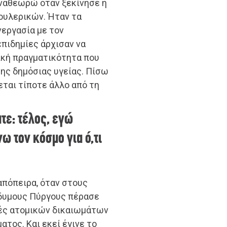
αναθεωρώ όταν ξεκίνησε η
ουλερικών. Ήταν τα
νεργασία με τον
επιδημίες άρχισαν να
ική πραγματικότητα που
της δημόσιας υγείας. Πίσω
εται τίποτε άλλο από τη
τε: τέλος, εγώ
ω τον κόσμο για ό,τι
 απόπειρα, όταν στους
δυμους Πύργους πέρασε
λές ατομικών δικαιωμάτων
τος. Και εκεί έγινε το