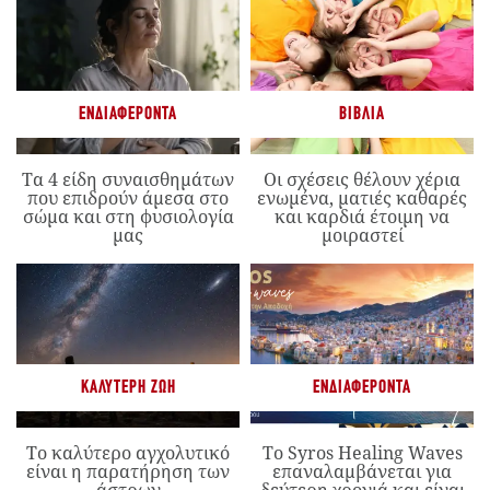
ΕΝΔΙΑΦΈΡΟΝΤΑ
ΒΙΒΛΊΑ
Τα 4 είδη συναισθημάτων
Οι σχέσεις θέλουν χέρια
που επιδρούν άμεσα στο
ενωμένα, ματιές καθαρές
σώμα και στη φυσιολογία
και καρδιά έτοιμη να
μας
μοιραστεί
ΚΑΛΎΤΕΡΗ ΖΩΉ
ΕΝΔΙΑΦΈΡΟΝΤΑ
Το καλύτερο αγχολυτικό
Το Syros Healing Waves
είναι η παρατήρηση των
επαναλαμβάνεται για