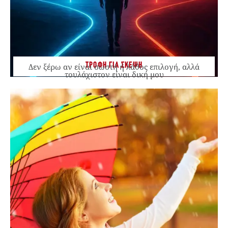
ΤΡΟΦΗ ΓΙΑ ΣΚΕΨΗ
Δεν ξέρω αν είναι σωστή ή λάθος επιλογή, αλλά
τουλάχιστον είναι δική μου