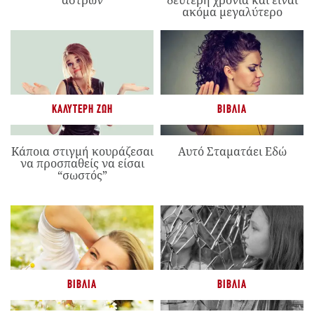
άστρων
δεύτερη χρονιά και είναι
ακόμα μεγαλύτερο
ΚΑΛΎΤΕΡΗ ΖΩΉ
ΒΙΒΛΊΑ
Κάποια στιγμή κουράζεσαι
Αυτό Σταματάει Εδώ
να προσπαθείς να είσαι
“σωστός”
ΒΙΒΛΊΑ
ΒΙΒΛΊΑ