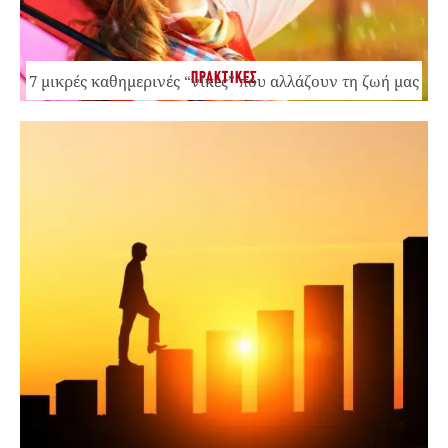
ΠΡΑΚΤΙΚΕΣ
7 μικρές καθημερινές “νίκες” που αλλάζουν τη ζωή μας