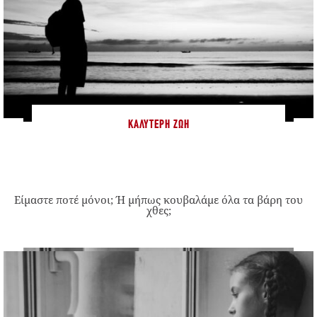
ΚΑΛΎΤΕΡΗ ΖΩΉ
Είμαστε ποτέ μόνοι; Ή μήπως κουβαλάμε όλα τα βάρη του
χθες;