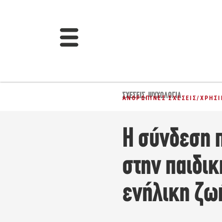
ΣΧΈΣΕΙΣ
,
ΨΥΧΟΛΟΓΊΑ
ΑΝΘΡΏΠΙΝΕΣ ΣΧΈΣΕΙΣ
/
ΧΡΉΣΙ
Η σύνδεση 
στην παιδικ
ενήλικη ζω