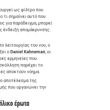
τουργεί ως φίλτρο που
το τι σημαίνει αυτό που
ς για παράδειγμα, μπορεί
ς ένδειξη απομάκρυνσης.
ο λειτουργίας του νου, ο
ξει ο
Daniel Kahneman
, οι
ρες ερμηνείες που
οσκόλληση παρέχει το
ίες αποκτούν νόημα.
όνο αποτέλεσμα της
μής που οργανώνει την
ήλικο έρωτα