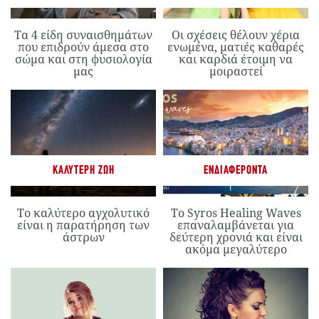
Τα 4 είδη συναισθημάτων
Οι σχέσεις θέλουν χέρια
που επιδρούν άμεσα στο
ενωμένα, ματιές καθαρές
σώμα και στη φυσιολογία
και καρδιά έτοιμη να
μας
μοιραστεί
ΚΑΛΎΤΕΡΗ ΖΩΉ
ΕΝΔΙΑΦΈΡΟΝΤΑ
Το καλύτερο αγχολυτικό
Το Syros Healing Waves
είναι η παρατήρηση των
επαναλαμβάνεται για
άστρων
δεύτερη χρονιά και είναι
ακόμα μεγαλύτερο