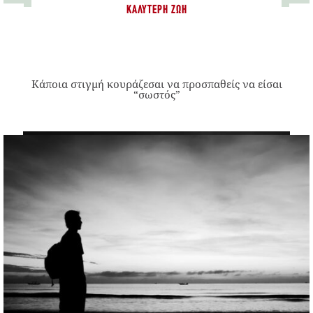
ΚΑΛΎΤΕΡΗ ΖΩΉ
Κάποια στιγμή κουράζεσαι να προσπαθείς να είσαι
“σωστός”