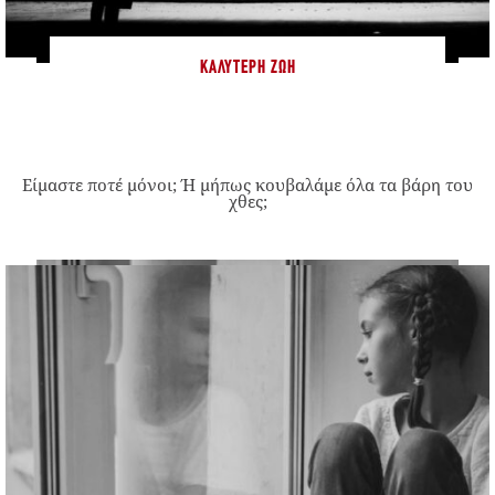
ΚΑΛΎΤΕΡΗ ΖΩΉ
Είμαστε ποτέ μόνοι; Ή μήπως κουβαλάμε όλα τα βάρη του
χθες;