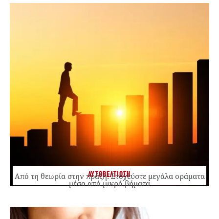
ΑΥΤΟΒΕΛΤΙΩΣΗ
Από τη θεωρία στην πράξη: Στοχεύστε μεγάλα οράματα
μέσα από μικρά βήματα