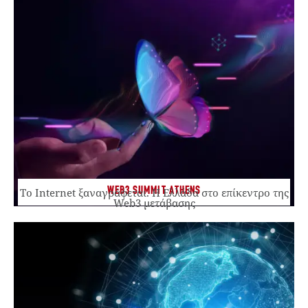
WEB3 SUMMIT ATHENS
Το Internet ξαναγράφεται. Η Ελλάδα στο επίκεντρο της
Web3 μετάβασης