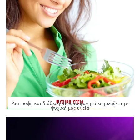
ΨΥΧΙΚΗ ΥΓΕΙΑ
Διατροφή και διάθεση: Πώς το φαγητό επηρεάζει την
ψυχική μας υγεία