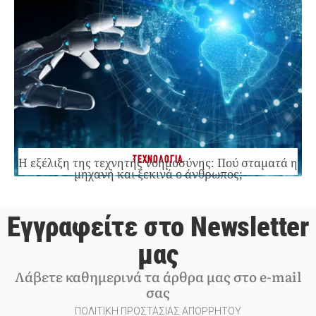
ΤΕΧΝΟΛΟΓΙΑ
Η εξέλιξη της τεχνητής νοημοσύνης: Πού σταματά η
μηχανή και ξεκινά ο άνθρωπος;
Εγγραφείτε στο Newsletter
μας
Λάβετε καθημερινά τα άρθρα μας στο e-mail
σας
ΠΟΛΙΤΙΚΗ ΠΡΟΣΤΑΣΙΑΣ ΑΠΟΡΡΗΤΟΥ