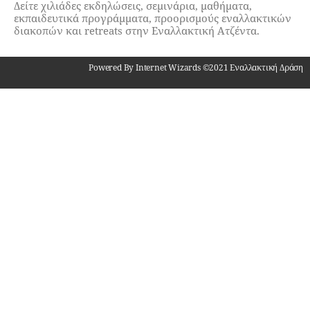
Δείτε χιλιάδες εκδηλώσεις, σεμινάρια, μαθήματα,
εκπαιδευτικά προγράμματα, προορισμούς εναλλακτικών
διακοπών και retreats στην Εναλλακτική Ατζέντα.
Powered By Internet Wizards ©2021 Εναλλακτική Δράση