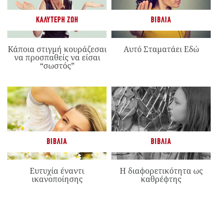
ΚΑΛΎΤΕΡΗ ΖΩΉ
ΒΙΒΛΊΑ
Κάποια στιγμή κουράζεσαι
Αυτό Σταματάει Εδώ
να προσπαθείς να είσαι
“σωστός”
ΒΙΒΛΊΑ
ΒΙΒΛΊΑ
Ευτυχία έναντι
Η διαφορετικότητα ως
ικανοποίησης
καθρέφτης