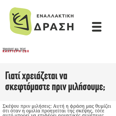
ΤΡΌΠΟΣ ΝΑ ΖΕΙΣ
ΚΑΛΎΤΕΡΗ ΖΩΉ
Γιατί χρειάζεται να
σκεφτόμαστε πριν μιλήσουμε;
Σκέψου πριν μιλήσεις: Αυτή η φράση μας θυμίζει
ότι όταν η ομιλία προηγείται της σκέψης, τότε
αυτό μπορεί να επιφέρει αρνητικές συνέπειες,