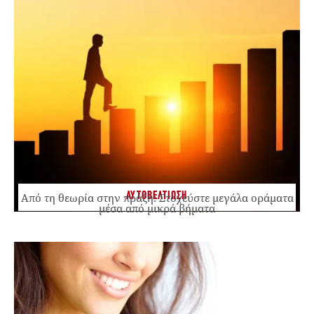
ΑΥΤΟΒΕΛΤΙΩΣΗ
Από τη θεωρία στην πράξη: Στοχεύστε μεγάλα οράματα
μέσα από μικρά βήματα