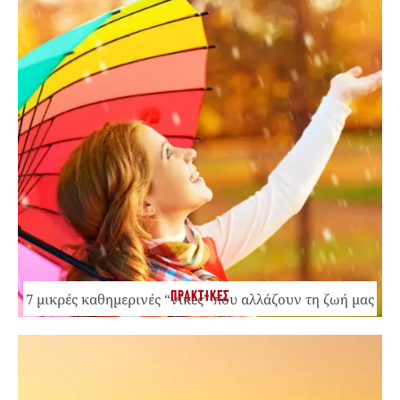
ΠΡΑΚΤΙΚΕΣ
7 μικρές καθημερινές “νίκες” που αλλάζουν τη ζωή μας