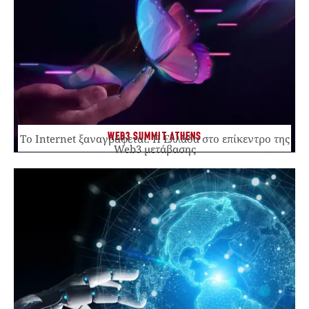
WEB3 SUMMIT ATHENS
Το Internet ξαναγράφεται. Η Ελλάδα στο επίκεντρο της
Web3 μετάβασης