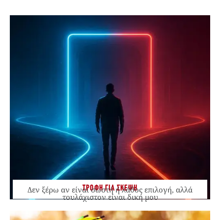
ΤΡΟΦΗ ΓΙΑ ΣΚΕΨΗ
Δεν ξέρω αν είναι σωστή ή λάθος επιλογή, αλλά
τουλάχιστον είναι δική μου