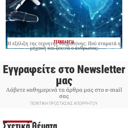
ΤΕΧΝΟΛΟΓΙΑ
Η εξέλιξη της τεχνητής νοημοσύνης: Πού σταματά η
μηχανή και ξεκινά ο άνθρωπος;
Εγγραφείτε στο Newsletter
μας
Λάβετε καθημερινά τα άρθρα μας στο e-mail
σας
ΠΟΛΙΤΙΚΗ ΠΡΟΣΤΑΣΙΑΣ ΑΠΟΡΡΗΤΟΥ
Σχετικά Θέματα