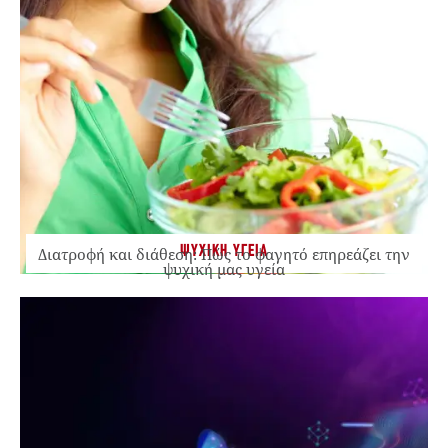
ΨΥΧΙΚΗ ΥΓΕΙΑ
Διατροφή και διάθεση: Πώς το φαγητό επηρεάζει την
ψυχική μας υγεία