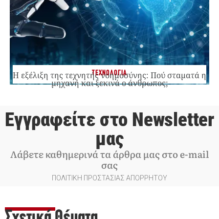
ΤΕΧΝΟΛΟΓΙΑ
Η εξέλιξη της τεχνητής νοημοσύνης: Πού σταματά η
μηχανή και ξεκινά ο άνθρωπος;
Εγγραφείτε στο Newsletter
μας
Λάβετε καθημερινά τα άρθρα μας στο e-mail
σας
ΠΟΛΙΤΙΚΗ ΠΡΟΣΤΑΣΙΑΣ ΑΠΟΡΡΗΤΟΥ
Σχετικά Θέματα