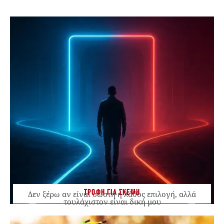
ΤΡΟΦΗ ΓΙΑ ΣΚΕΨΗ
Δεν ξέρω αν είναι σωστή ή λάθος επιλογή, αλλά
τουλάχιστον είναι δική μου