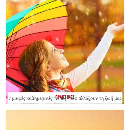
ΠΡΑΚΤΙΚΕΣ
7 μικρές καθημερινές “νίκες” που αλλάζουν τη ζωή μας