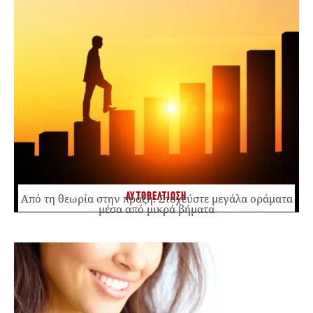
ΑΥΤΟΒΕΛΤΙΩΣΗ
Από τη θεωρία στην πράξη: Στοχεύστε μεγάλα οράματα
μέσα από μικρά βήματα