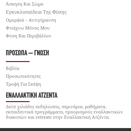
Άσκηση Και Σώμα
Εγκυκλοπαίδεια Της Φύσης
Ομορφιά – Αντιγήρανση
Φτιάχνω Μόνος Μου
Φύση Και Περιβάλλον
ΠΡΌΣΩΠΑ – ΓΝΏΣΗ
Βιβλία
Προσωπικότητες
Τροφή Για Σκέψη
ΕΝΑΛΛΑΚΤΙΚΉ ΑΤΖΈΝΤΑ
Δείτε χιλιάδες εκδηλώσεις, σεμινάρια, μαθήματα,
εκπαιδευτικά προγράμματα, προορισμούς εναλλακτικών
διακοπών και retreats στην Εναλλακτική Ατζέντα.