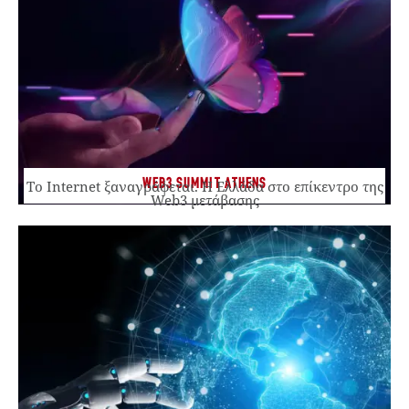
WEB3 SUMMIT ATHENS
Το Internet ξαναγράφεται. Η Ελλάδα στο επίκεντρο της
Web3 μετάβασης