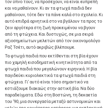
τον ύπνο τους, να προσέχουν, να είναι ευπρεπή
και να μαθαίνουν. Κι αν τα φτωχά παιδιά δεν
μαθαίνουν, τότε δεν τα πάνε καλά στο σχολείο. Κι
αυτό επιδρά αρνητικά στο να βγάλουν τα προς το
ζειν αργότερα στη ζωή προκειμένου να βγουν
από τη φτώχεια. Και δυστυχώς, σε μια σειρά
αξιοσημείωτων μελετών από τον οικονομολόγο
Ραζ Τσέτι, αυτό ακριβώς βλέπουμε.
Τα φτωχά παιδιά που εκτίθενται στη βία έχουν
πιο χαμηλή εισοδηματική κινητικότητα από τα
φτωχά παιδιά που μεγαλώνουν ειρηνικά. Η βία
παγιδεύει κυριολεκτικά τα φτωχά παιδιά στη
φτώχεια. Γι’ αυτό είναι τόσο σημαντικό να
εστιάζουμε διακαώς στην αστική βία. Να δύο
παραδείγματα. Εδώ στη Βοστώνη, τη δεκαετία
του ’90, μια συνεργασία μεταξύ αστυνομικών και
μελών της κοινότητας κατάφερε μια εκπληκτική