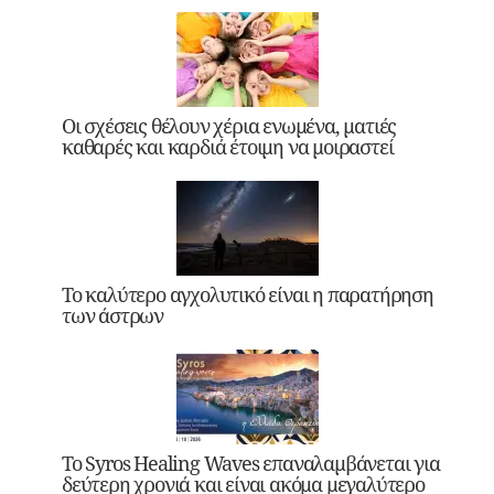
Οι σχέσεις θέλουν χέρια ενωμένα, ματιές
καθαρές και καρδιά έτοιμη να μοιραστεί
Το καλύτερο αγχολυτικό είναι η παρατήρηση
των άστρων
Το Syros Healing Waves επαναλαμβάνεται για
δεύτερη χρονιά και είναι ακόμα μεγαλύτερο