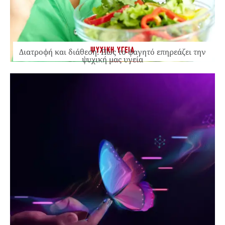
ΨΥΧΙΚΗ ΥΓΕΙΑ
Διατροφή και διάθεση: Πώς το φαγητό επηρεάζει την
ψυχική μας υγεία