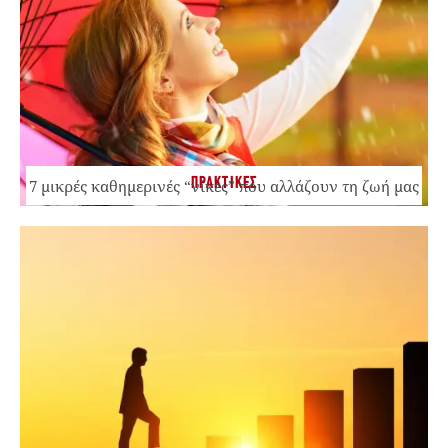
ΠΡΑΚΤΙΚΕΣ
7 μικρές καθημερινές “νίκες” που αλλάζουν τη ζωή μας