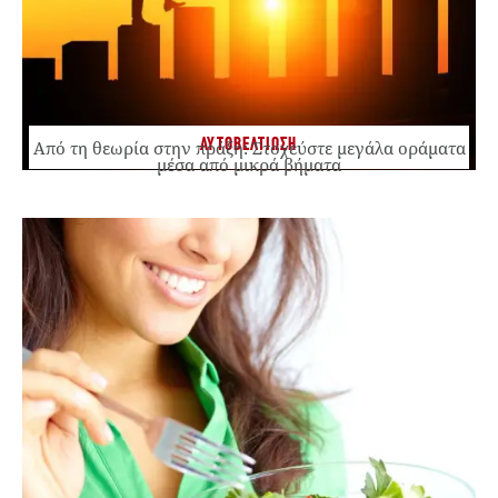
ΑΥΤΟΒΕΛΤΙΩΣΗ
Από τη θεωρία στην πράξη: Στοχεύστε μεγάλα οράματα
μέσα από μικρά βήματα