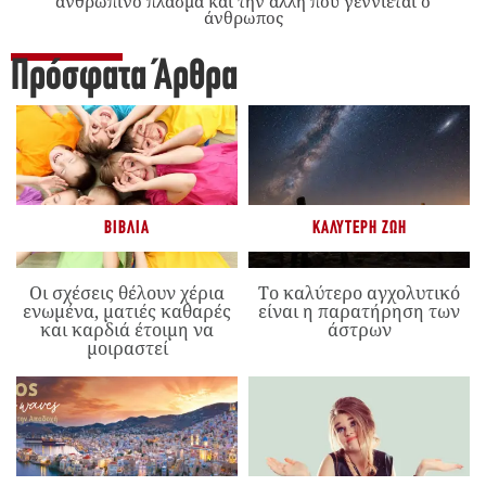
ανθρώπινο πλάσμα και την άλλη που γεννιέται ο
άνθρωπος
Πρόσφατα Άρθρα
ΒΙΒΛΊΑ
ΚΑΛΎΤΕΡΗ ΖΩΉ
Οι σχέσεις θέλουν χέρια
Το καλύτερο αγχολυτικό
ενωμένα, ματιές καθαρές
είναι η παρατήρηση των
και καρδιά έτοιμη να
άστρων
μοιραστεί