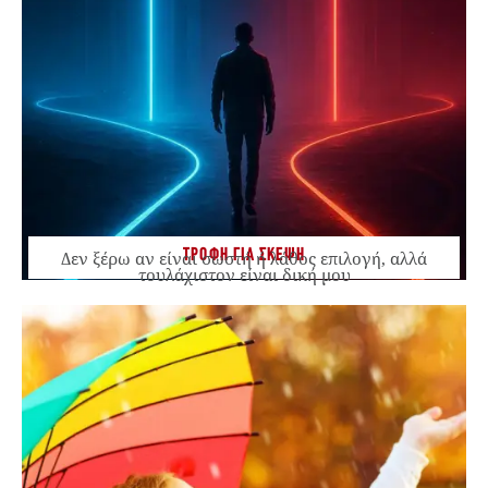
ΤΡΟΦΗ ΓΙΑ ΣΚΕΨΗ
Δεν ξέρω αν είναι σωστή ή λάθος επιλογή, αλλά
τουλάχιστον είναι δική μου