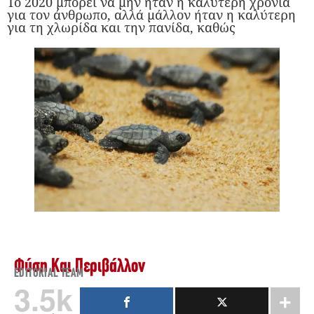
Το 2020 μπορεί να μην ήταν η καλύτερη χρονιά
για τον άνθρωπο, αλλά μάλλον ήταν η καλύτερη
για τη χλωρίδα και την πανίδα, καθώς
Φύση Και Περιβάλλον
EDITORIAL TEAM
3.5k