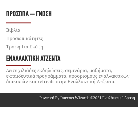
ΠΡΌΣΩΠΑ – ΓΝΏΣΗ
Βιβλία
Προσωπικότητες
Τροφή Για Σκέψη
ΕΝΑΛΛΑΚΤΙΚΉ ΑΤΖΈΝΤΑ
Δείτε χιλιάδες εκδηλώσεις, σεμινάρια, μαθήματα,
εκπαιδευτικά προγράμματα, προορισμούς εναλλακτικών
διακοπών και retreats στην Εναλλακτική Ατζέντα.
Powered By Internet Wizards ©2021 Εναλλακτική Δράση