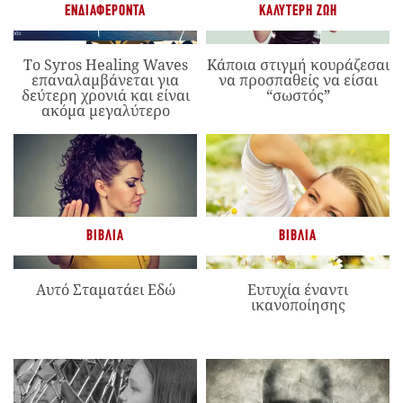
ΕΝΔΙΑΦΈΡΟΝΤΑ
ΚΑΛΎΤΕΡΗ ΖΩΉ
Το Syros Healing Waves
Κάποια στιγμή κουράζεσαι
επαναλαμβάνεται για
να προσπαθείς να είσαι
δεύτερη χρονιά και είναι
“σωστός”
ακόμα μεγαλύτερο
ΒΙΒΛΊΑ
ΒΙΒΛΊΑ
Αυτό Σταματάει Εδώ
Ευτυχία έναντι
ικανοποίησης