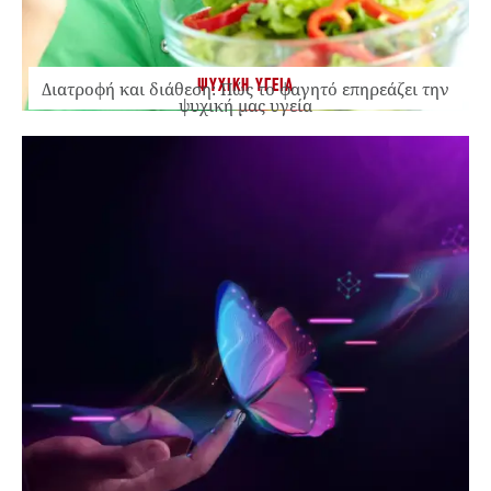
ΨΥΧΙΚΗ ΥΓΕΙΑ
Διατροφή και διάθεση: Πώς το φαγητό επηρεάζει την
ψυχική μας υγεία