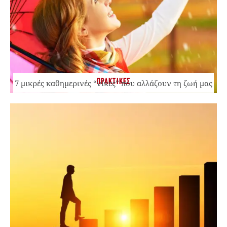
ΠΡΑΚΤΙΚΕΣ
7 μικρές καθημερινές “νίκες” που αλλάζουν τη ζωή μας