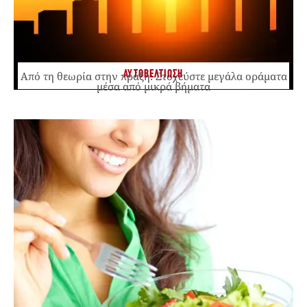
ΑΥΤΟΒΕΛΤΙΩΣΗ
Από τη θεωρία στην πράξη: Στοχεύστε μεγάλα οράματα
μέσα από μικρά βήματα