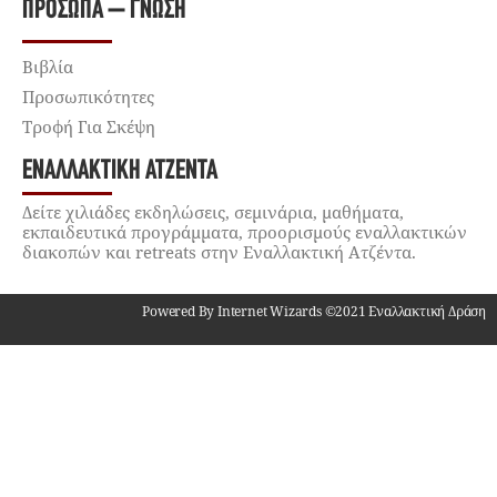
ΠΡΌΣΩΠΑ – ΓΝΏΣΗ
Βιβλία
Προσωπικότητες
Τροφή Για Σκέψη
ΕΝΑΛΛΑΚΤΙΚΉ ΑΤΖΈΝΤΑ
Δείτε χιλιάδες εκδηλώσεις, σεμινάρια, μαθήματα,
εκπαιδευτικά προγράμματα, προορισμούς εναλλακτικών
διακοπών και retreats στην Εναλλακτική Ατζέντα.
Powered By Internet Wizards ©2021 Εναλλακτική Δράση