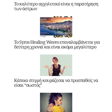
Το καλύτερο αγχολυτικό είναι η παρατήρηση
των άστρων
Το Syros Healing Waves επαναλαμβάνεται για
δεύτερη χρονιά και είναι ακόμα μεγαλύτερο
Κάποια στιγμή κουράζεσαι να προσπαθείς να
είσαι “σωστός”