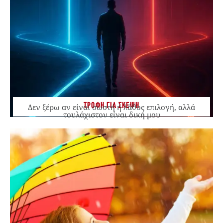
ΤΡΟΦΗ ΓΙΑ ΣΚΕΨΗ
Δεν ξέρω αν είναι σωστή ή λάθος επιλογή, αλλά
τουλάχιστον είναι δική μου