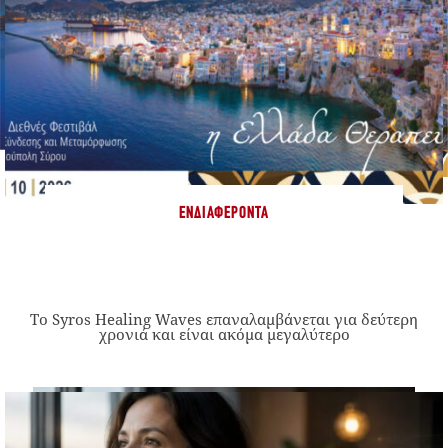
ΕΝΔΙΑΦΈΡΟΝΤΑ
Το Syros Healing Waves επαναλαμβάνεται για δεύτερη
χρονιά και είναι ακόμα μεγαλύτερο