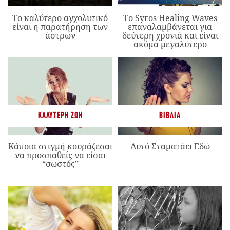
Το καλύτερο αγχολυτικό
Το Syros Healing Waves
είναι η παρατήρηση των
επαναλαμβάνεται για
άστρων
δεύτερη χρονιά και είναι
ακόμα μεγαλύτερο
ΚΑΛΎΤΕΡΗ ΖΩΉ
ΒΙΒΛΊΑ
Κάποια στιγμή κουράζεσαι
Αυτό Σταματάει Εδώ
να προσπαθείς να είσαι
“σωστός”