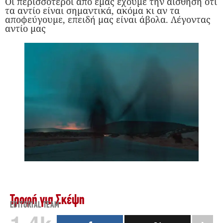
Οι περισσότεροι από εμάς έχουμε την αίσθηση ότι
τα αντίο είναι σημαντικά, ακόμα κι αν τα
αποφεύγουμε, επειδή μας είναι άβολα. Λέγοντας
αντίο μας
Τροφή για Σκέψη
EDITORIAL TEAM