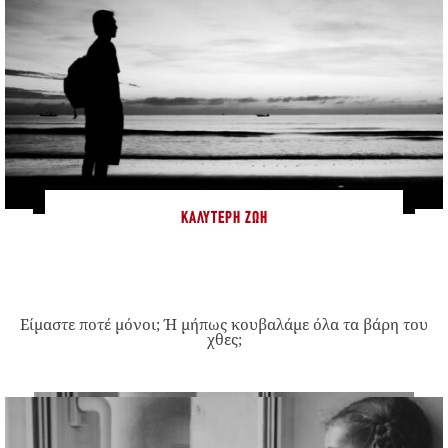
ΚΑΛΎΤΕΡΗ ΖΩΉ
Είμαστε ποτέ μόνοι; Ή μήπως κουβαλάμε όλα τα βάρη του
χθες;