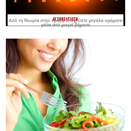
ΑΥΤΟΒΕΛΤΙΩΣΗ
Από τη θεωρία στην πράξη: Στοχεύστε μεγάλα οράματα
μέσα από μικρά βήματα