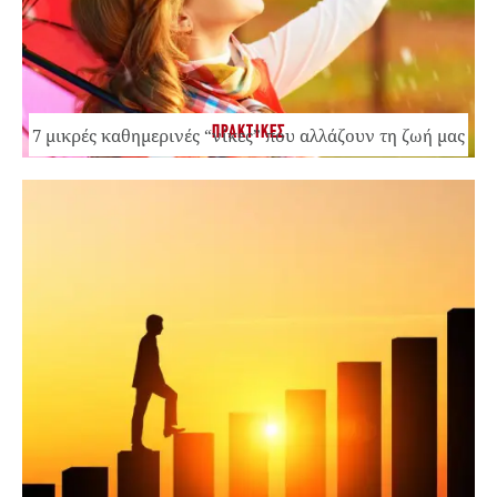
ΠΡΑΚΤΙΚΕΣ
7 μικρές καθημερινές “νίκες” που αλλάζουν τη ζωή μας