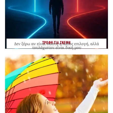
ΤΡΟΦΗ ΓΙΑ ΣΚΕΨΗ
Δεν ξέρω αν είναι σωστή ή λάθος επιλογή, αλλά
τουλάχιστον είναι δική μου