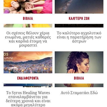
ΒΙΒΛΊΑ
ΚΑΛΎΤΕΡΗ ΖΩΉ
Οι σχέσεις θέλουν χέρια
Το καλύτερο αγχολυτικό
ενωμένα, ματιές καθαρές
είναι η παρατήρηση των
και καρδιά έτοιμη να
άστρων
μοιραστεί
ΕΝΔΙΑΦΈΡΟΝΤΑ
ΒΙΒΛΊΑ
Το Syros Healing Waves
Αυτό Σταματάει Εδώ
επαναλαμβάνεται για
δεύτερη χρονιά και είναι
ακόμα μεγαλύτερο