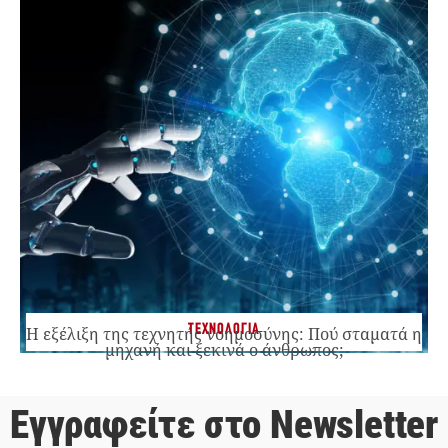
ΤΕΧΝΟΛΟΓΙΑ
Η εξέλιξη της τεχνητής νοημοσύνης: Πού σταματά η
μηχανή και ξεκινά ο άνθρωπος;
Εγγραφείτε στο Newsletter