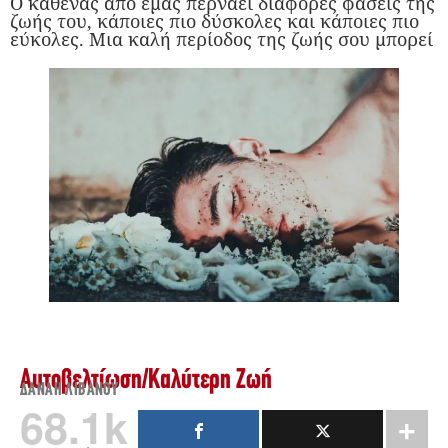
Ο καθένας από εμάς περνάει διάφορες φάσεις της
ζωής του, κάποιες πιο δύσκολες και κάποιες πιο
εύκολες. Μια καλή περίοδος της ζωής σου μπορεί
Αυτοβελτίωση
/
Καλύτερη Ζωή
ΔΑΝΆΗ ΛΙΒΑΝΟΎ
68.1k