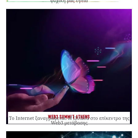
ψυχική μας υγεία
WEB3 SUMMIT ATHENS
Το Internet ξαναγράφεται. Η Ελλάδα στο επίκεντρο της
Web3 μετάβασης