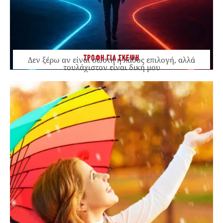
ΤΡΟΦΗ ΓΙΑ ΣΚΕΨΗ
Δεν ξέρω αν είναι σωστή ή λάθος επιλογή, αλλά
τουλάχιστον είναι δική μου