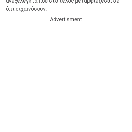
ανεξέλεγκτα που στο τέλος μεταμφιέζεσαι σε
ό,τι σιχαινόσουν.
Advertisment