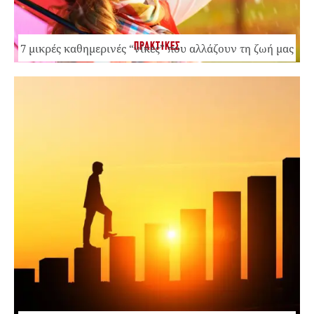
ΠΡΑΚΤΙΚΕΣ
7 μικρές καθημερινές “νίκες” που αλλάζουν τη ζωή μας