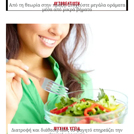
ΑΥΤΟΒΕΛΤΙΩΣΗ
Από τη θεωρία στην πράξη: Στοχεύστε μεγάλα οράματα
μέσα από μικρά βήματα
ΨΥΧΙΚΗ ΥΓΕΙΑ
Διατροφή και διάθεση: Πώς το φαγητό επηρεάζει την