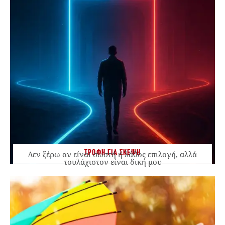
ΤΡΟΦΗ ΓΙΑ ΣΚΕΨΗ
Δεν ξέρω αν είναι σωστή ή λάθος επιλογή, αλλά
τουλάχιστον είναι δική μου