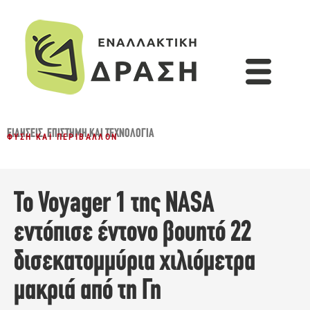
ΕΙΔΉΣΕΙΣ
,
ΕΠΙΣΤΉΜΗ ΚΑΙ ΤΕΧΝΟΛΟΓΊΑ
ΦΎΣΗ ΚΑΙ ΠΕΡΙΒΆΛΛΟΝ
Το Voyager 1 της NASA
εντόπισε έντονο βουητό 22
δισεκατομμύρια χιλιόμετρα
μακριά από τη Γη