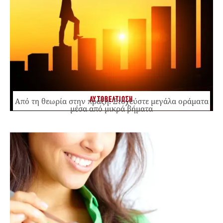
ΑΥΤΟΒΕΛΤΙΩΣΗ
Από τη θεωρία στην πράξη: Στοχεύστε μεγάλα οράματα
μέσα από μικρά βήματα