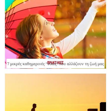
ΠΡΑΚΤΙΚΕΣ
7 μικρές καθημερινές “νίκες” που αλλάζουν τη ζωή μας