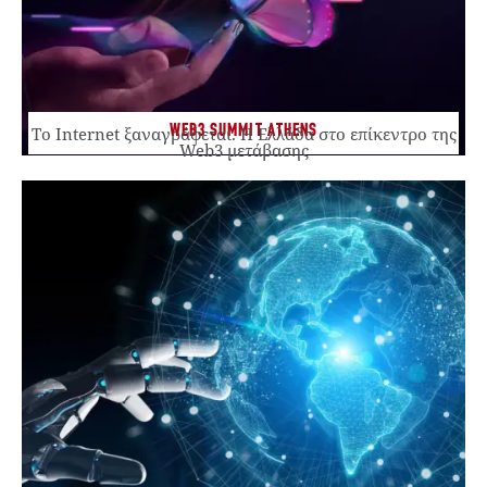
WEB3 SUMMIT ATHENS
Το Internet ξαναγράφεται. Η Ελλάδα στο επίκεντρο της
Web3 μετάβασης