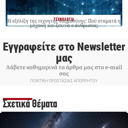
ΤΕΧΝΟΛΟΓΙΑ
Η εξέλιξη της τεχνητής νοημοσύνης: Πού σταματά η
μηχανή και ξεκινά ο άνθρωπος;
Εγγραφείτε στο Newsletter
μας
Λάβετε καθημερινά τα άρθρα μας στο e-mail
σας
ΠΟΛΙΤΙΚΗ ΠΡΟΣΤΑΣΙΑΣ ΑΠΟΡΡΗΤΟΥ
Σχετικά Θέματα