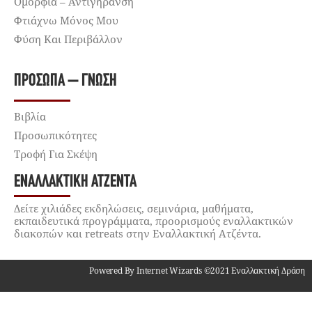
Ομορφιά – Αντιγήρανση
Φτιάχνω Μόνος Μου
Φύση Και Περιβάλλον
ΠΡΌΣΩΠΑ – ΓΝΏΣΗ
Βιβλία
Προσωπικότητες
Τροφή Για Σκέψη
ΕΝΑΛΛΑΚΤΙΚΉ ΑΤΖΈΝΤΑ
Δείτε χιλιάδες εκδηλώσεις, σεμινάρια, μαθήματα,
εκπαιδευτικά προγράμματα, προορισμούς εναλλακτικών
διακοπών και retreats στην Εναλλακτική Ατζέντα.
Powered By Internet Wizards ©2021 Εναλλακτική Δράση