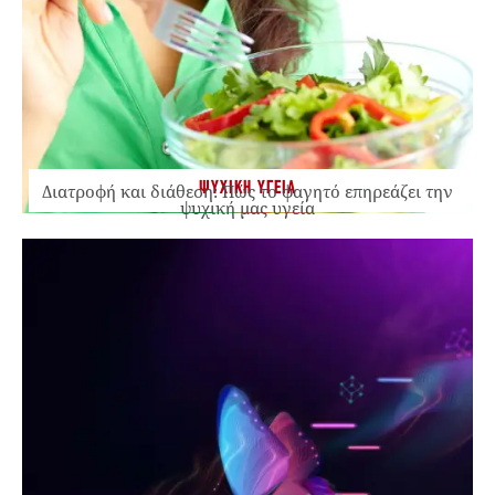
ΨΥΧΙΚΗ ΥΓΕΙΑ
Διατροφή και διάθεση: Πώς το φαγητό επηρεάζει την
ψυχική μας υγεία