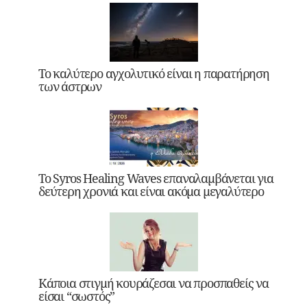
Το καλύτερο αγχολυτικό είναι η παρατήρηση
των άστρων
Το Syros Healing Waves επαναλαμβάνεται για
δεύτερη χρονιά και είναι ακόμα μεγαλύτερο
Κάποια στιγμή κουράζεσαι να προσπαθείς να
είσαι “σωστός”