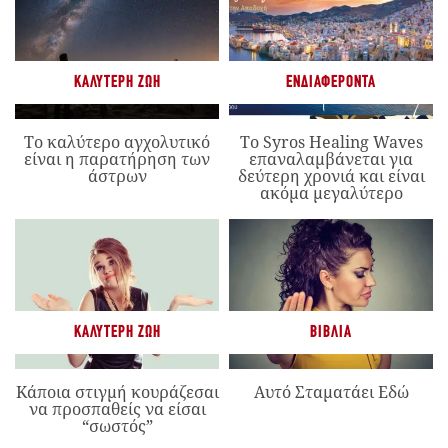
ΚΑΛΎΤΕΡΗ ΖΩΉ
ΕΝΔΙΑΦΈΡΟΝΤΑ
Το καλύτερο αγχολυτικό
Το Syros Healing Waves
είναι η παρατήρηση των
επαναλαμβάνεται για
άστρων
δεύτερη χρονιά και είναι
ακόμα μεγαλύτερο
ΚΑΛΎΤΕΡΗ ΖΩΉ
ΒΙΒΛΊΑ
Κάποια στιγμή κουράζεσαι
Αυτό Σταματάει Εδώ
να προσπαθείς να είσαι
“σωστός”